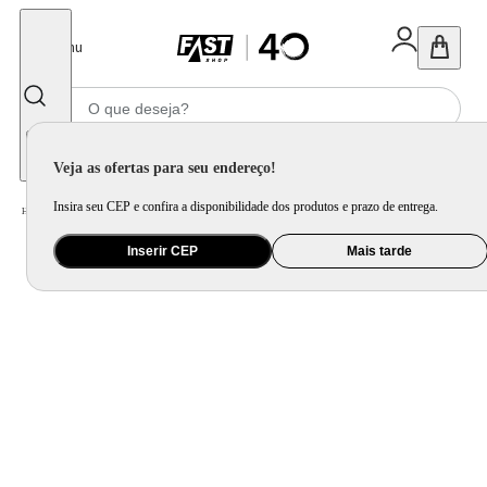
Fechar
Menu
Informe seu CEP
Veja as ofertas para seu endereço!
Insira seu CEP e confira a disponibilidade dos produtos e prazo de entrega.
Home
/
Informática e Games
/
Software e Insumo
/
Cartucho de Tinta, Toner e Tinta para Impressora
Inserir CEP
Mais tarde