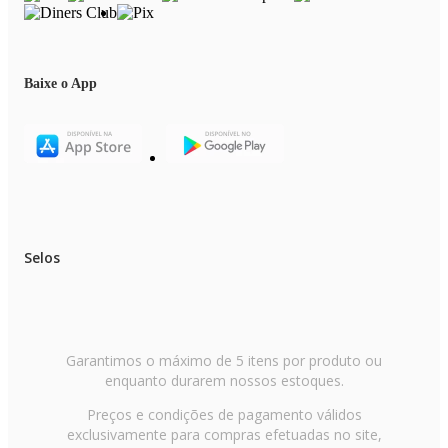
EAN: 7909569490525 (110V) / 7909569490556 (220V)
Garantia: 12 meses
Dimensões e Peso
Dimensões do produto sem embalagem (AxLxP): 970x564x665 mm
Baixe o App
Dimensões do produto com embalagem (AxLxP): 1002x603x690 mm
Peso do produto sem embalagem: 43,80 Kg
Peso do produto com embalagem: 45,40 Kg
Itens Inclusos
01 Fogão
Selos
Garantimos o máximo de 5 itens por produto ou
enquanto durarem nossos estoques.
Preços e condições de pagamento válidos
exclusivamente para compras efetuadas no site,