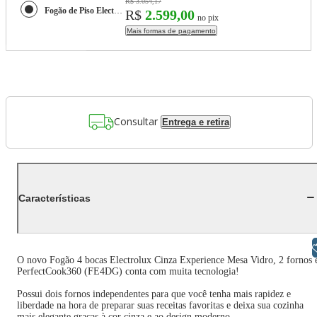
R$ 3.054,17
Fogão de Piso Electrolux de 04 Bocas Experience com Duplo Forno e Mesa de Vidro Cinza - FE4DG
R$
2.599,00
no pix
Mais formas de pagamento
Consultar
Entrega e retira
Características
Libras
O novo Fogão 4 bocas Electrolux Cinza Experience Mesa Vidro, 2 fornos 
PerfectCook360 (FE4DG) conta com muita tecnologia!
Possui dois fornos independentes para que você tenha mais rapidez e
liberdade na hora de preparar suas receitas favoritas e deixa sua cozinha
mais elegante graças à cor cinza e ao design moderno.