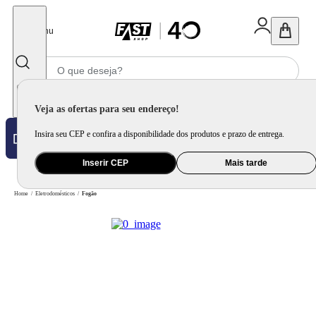
Fechar
Menu
Informe seu CEP
Veja as ofertas para seu endereço!
Insira seu CEP e confira a disponibilidade dos produtos e prazo de entrega.
Inserir CEP
Mais tarde
Home
/
Eletrodomésticos
/
Fogão