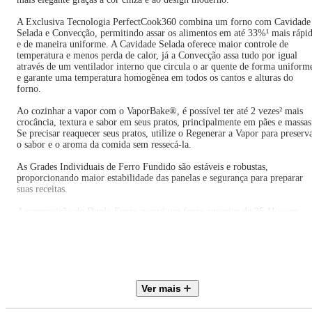
A Exclusiva Tecnologia PerfectCook360 combina um forno com Cavidade
Selada e Convecção, permitindo assar os alimentos em até 33%¹ mais rápi
e de maneira uniforme. A Cavidade Selada oferece maior controle de
temperatura e menos perda de calor, já a Convecção assa tudo por igual
através de um ventilador interno que circula o ar quente de forma uniform
e garante uma temperatura homogênea em todos os cantos e alturas do
forno.
Ao cozinhar a vapor com o VaporBake®, é possível ter até 2 vezes² mais
crocância, textura e sabor em seus pratos, principalmente em pães e massas
Se precisar reaquecer seus pratos, utilize o Regenerar a Vapor para preserv
o sabor e o aroma da comida sem ressecá-la.
As Grades Individuais de Ferro Fundido são estáveis e robustas,
proporcionando maior estabilidade das panelas e segurança para preparar
suas receitas.
A composição do Duplo Forno possui um forno superior de 35,1L e um
forno inferior de 79,2L. Com os dois, é possível o preparo simultâneo de
prato principal e sobremesa sem misturar os sabores, com mais agilidade e
economizando tempo.
A Mesa de Vidro Temperado oferece um design mais moderno para sua
cozinha com uma superfície lisa e resistente. E você pode obter 2 anos de
Ver mais
garantia3 registrando seu produto em nosso site.
A Multi Chama proporciona mais eficiência, através de uma melhor