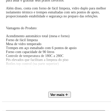
para assar e gratinar seus pratos favoritos.
Além disso, conta com forno de fácil limpeza, vidro duplo para melhor
isolamento térmico e trempes esmaltadas com seis pontos de apoio,
proporcionando estabilidade e segurança no preparo das refeições.
Vantagens do Produto:
Acendimento automático total (mesa e forno)
Forno de fácil limpeza
Mesa de vidro temperado
Trempes em aço esmaltado com 6 pontos de apoio
Forno com capacidade de 90 litros
Controle de temperatura de 180C a 280C
Pés elevados que facilitam a limpeza do piso
Botões top control (na parte superior)
Forno com válvula de
Vidro duplo no forno para proteção térmica
1 grade com 3 níveis de ajuste
Puxador em aço pintado na cor do fogão
Especificações Técnicas:
Ver mais
Marca: Suggar
Modelo: FGVNG510PT
Cor: Preto
Tipo: De Piso