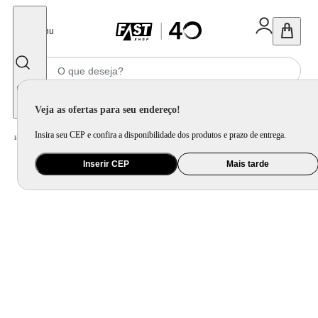
Fechar
Menu
Informe seu CEP
Veja as ofertas para seu endereço!
Insira seu CEP e confira a disponibilidade dos produtos e prazo de entrega.
Home
/
Eletrodomésticos
/
Fogão
/
Fogão Suggar Neo Glass 5 Bocas Fgvng510pt Mesa de Vidro Preto
Inserir CEP
Mais tarde