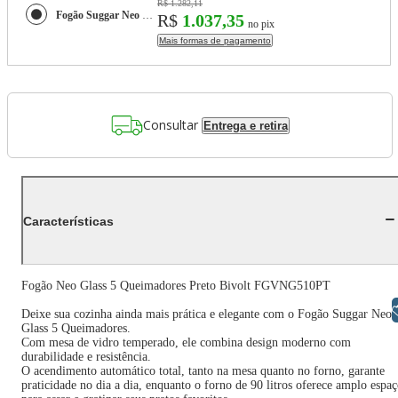
R$ 1.282,11
Fogão Suggar Neo Glass 5 Bocas Fgvng510pt Mesa de Vidro Preto
R$
1.037,35
no pix
Mais formas de pagamento
Consultar
Entrega e retira
Características
Fogão Neo Glass 5 Queimadores Preto Bivolt FGVNG510PT
Libras
Deixe sua cozinha ainda mais prática e elegante com o Fogão Suggar Neo
Glass 5 Queimadores.
Com mesa de vidro temperado, ele combina design moderno com
durabilidade e resistência.
O acendimento automático total, tanto na mesa quanto no forno, garante
praticidade no dia a dia, enquanto o forno de 90 litros oferece amplo espa