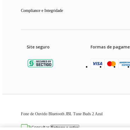
Compliance e Integridade
Site seguro
Formas de pagame
Garanti
Preços e condições de pagament
Fone de Ouvido Bluetooth JBL Tune Buds 2 Azul
As imagens dos produtos são meramente ilustrativas. T
Consultar
Entrega e retira