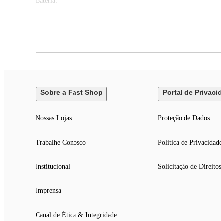
Bateria:
Tempo de reprodução com Bluetooth ligado e cancelamento ativo d
Tempo de reprodução com Bluetooth e cancelamento de ruído ativo
Tempo de conversa com cancelamento ativo de
EAN: 1200130016370
Itens inclusos:
01 Fone de Ouvido Bluetooth JBL Tune Buds 2 Azul
Sobre a Fast Shop
Portal de Privaci
Nossas Lojas
Proteção de Dados
Trabalhe Conosco
Politica de Privacidad
Institucional
Solicitação de Direitos
Imprensa
Canal de Ética & Integridade