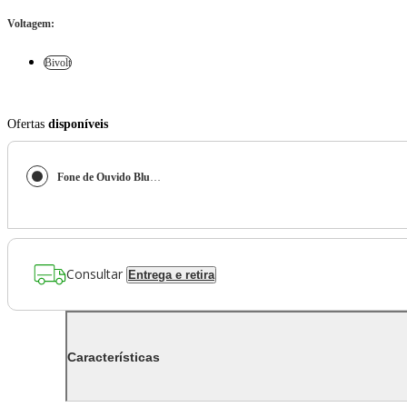
Voltagem
:
Bivolt
Ofertas
disponíveis
Fone de Ouvido Bluetooth JBL Tune Buds 2 Azul
Consultar
Entrega e retira
Características