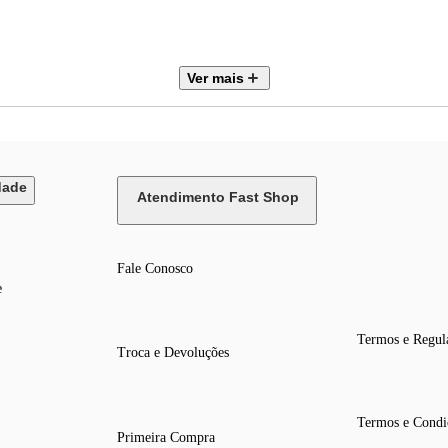
e ruído desligado: até 12 horas
 ligados: até 8 horas
Ver mais
dade
Atendimento Fast Shop
Fale Conosco
e
Termos e Regul
Troca e Devoluções
Termos e Condi
Primeira Compra