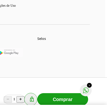
ções de Uso
Selos
stoques.
ferir na rede de lojas físicas.
m aviso prévio. Fast Shop S. A. CNPJ: 43.708.379/0001-
Comprar
1
Selecionar os Cookies