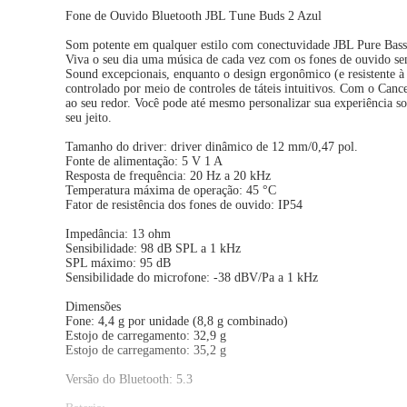
Fone de Ouvido Bluetooth JBL Tune Buds 2 Azul
Som potente em qualquer estilo com conectuvidade JBL Pure Bass
Viva o seu dia uma música de cada vez com os fones de ouvido s
Sound excepcionais, enquanto o design ergonômico (e resistente à
controlado por meio de controles de táteis intuitivos. Com o Can
ao seu redor. Você pode até mesmo personalizar sua experiência 
seu jeito.
Tamanho do driver: driver dinâmico de 12 mm/0,47 pol.
Fonte de alimentação: 5 V 1 A
Resposta de frequência: 20 Hz a 20 kHz
Temperatura máxima de operação: 45 °C
Fator de resistência dos fones de ouvido: IP54
Impedância: 13 ohm
Sensibilidade: 98 dB SPL a 1 kHz
SPL máximo: 95 dB
Sensibilidade do microfone: -38 dBV/Pa a 1 kHz
Dimensões
Fone: 4,4 g por unidade (8,8 g combinado)
Estojo de carregamento: 32,9 g
Estojo de carregamento: 35,2 g
Versão do Bluetooth: 5.3