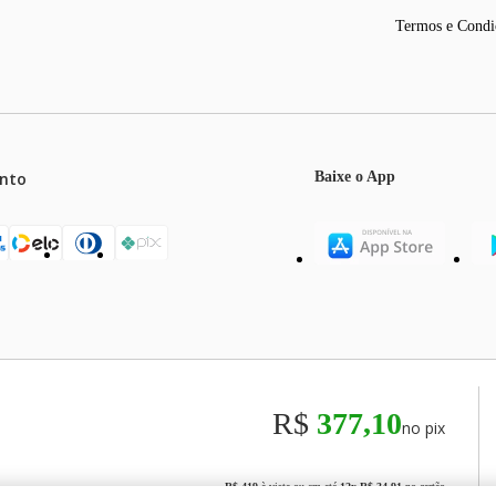
Termos e Condi
nto
Baixe o App
mos o máximo de 5 itens por produto ou enquanto durarem nossos e
o válidos exclusivamente para compras efetuadas no site, podendo di
R$
377,10
no pix
odos os preços e condições comerciais estão sujeitos a alteração se
00
R$ 419
à vista ou em até
12
x
R$ 34,91
no cartão