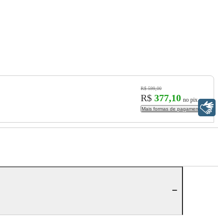
R$ 599,00
R$
377,10
no pix
Libras
Mais formas de pagamento