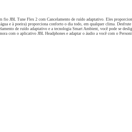
em fio JBL Tune Flex 2 com Cancelamento de ruído adaptativo. Eles proporcio
 água e à poeira) proporciona conforto o dia todo, em qualquer clima. Desfru
celamento de ruído adaptativo e a tecnologia Smart Ambient, você pode se desl
sonora com o aplicativo JBL Headphones e adaptar o áudio a você com o Person