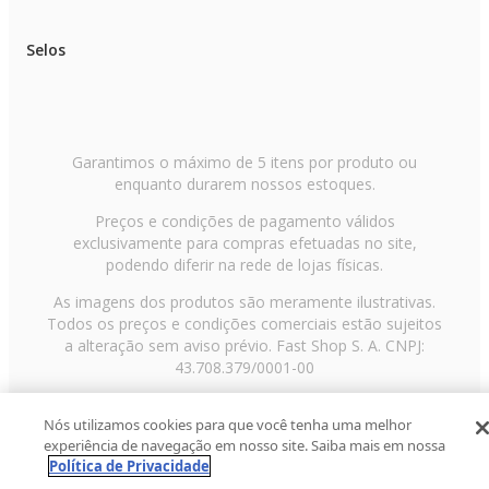
Controle com botões: Sim
Selos
Microfone integrado: Sim
Compatível com assistente de voz: Sim
Conectividade APP: Não
Garantimos o máximo de 5 itens por produto ou
Rotação de 90º das conchas: Sim
enquanto durarem nossos estoques.
Dobráveis: Sim
Preços e condições de pagamento válidos
exclusivamente para compras efetuadas no site,
Regulagem de altura: Sim
podendo diferir na rede de lojas físicas.
Over-ear [Envolvendo a orelha]: Sim
As imagens dos produtos são meramente ilustrativas.
On-ear [Sobre a orelha]: Não
Todos os preços e condições comerciais estão sujeitos
a alteração sem aviso prévio. Fast Shop S. A. CNPJ:
Entrada Auxiliar: Não
43.708.379/0001-00
Redução de ruído: 20-25dB
Avenida Zaki Narchi, nº 1650, sobreloja, Carandiru, São
Entrada cabo de áudio 3,5 mm: Sim (P2)
Nós utilizamos cookies para que você tenha uma melhor
Paulo/SP, CEP 02029-001, Telefone: 11 3003-3728 ©
experiência de navegação em nosso site. Saiba mais em nossa
2013 Fast Shop - Todos os direitos reservados
RF
Perfis Bluetooth: A2DP 1.2 / AVRCP 1.5 / HFP 1.6
Política de Privacidade
GFSK de modulação do emissor Bluetooth: GFSK, π/4-DQPSK, 8-DPSK