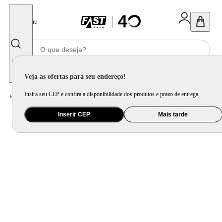
Fechar
Menu
Informe seu CEP
Veja as ofertas para seu endereço!
Insira seu CEP e confira a disponibilidade dos produtos e prazo de entrega.
Home
/
Áudio
/
Fone de Ouvido
Inserir CEP
Mais tarde