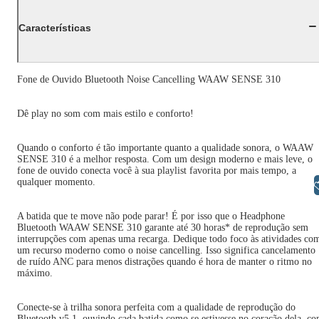
Características
Fone de Ouvido Bluetooth Noise Cancelling WAAW SENSE 310
Dê play no som com mais estilo e conforto!
Quando o conforto é tão importante quanto a qualidade sonora, o WAAW
SENSE 310 é a melhor resposta. Com um design moderno e mais leve, o
fone de ouvido conecta você à sua playlist favorita por mais tempo, a
qualquer momento.
Libras
A batida que te move não pode parar! É por isso que o Headphone
Bluetooth WAAW SENSE 310 garante até 30 horas* de reprodução sem
interrupções com apenas uma recarga. Dedique todo foco às atividades co
um recurso moderno como o noise cancelling. Isso significa cancelamento
de ruído ANC para menos distrações quando é hora de manter o ritmo no
máximo.
Conecte-se à trilha sonora perfeita com a qualidade de reprodução do
Bluetooth v5.1, ouvindo cada batida como se estivesse no coração dela, c