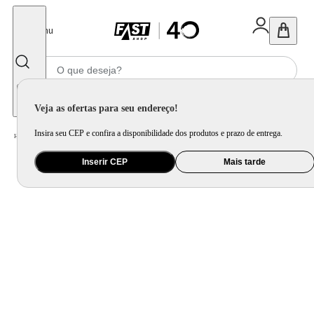
Fechar
Menu
Informe seu CEP
Veja as ofertas para seu endereço!
Insira seu CEP e confira a disponibilidade dos produtos e prazo de entrega.
Home
/
Áudio
/
Fone de Ouvido
/
Fone de ouvido Headphone Aiwa HP-05 HI-FI ANC NFC BT APP
Inserir CEP
Mais tarde