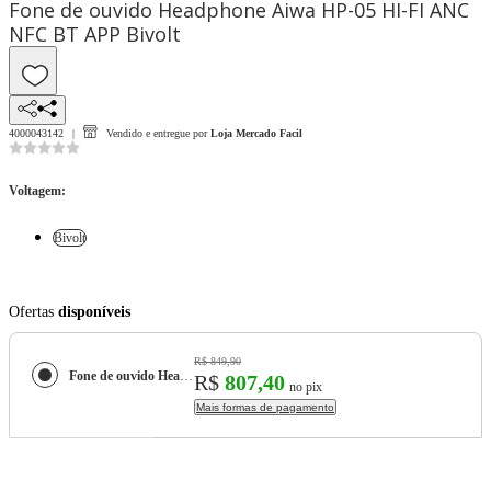
Fone de ouvido Headphone Aiwa HP-05 HI-FI ANC
NFC BT APP Bivolt
4000043142
Vendido e entregue por
Loja Mercado Facil
Voltagem
:
Bivolt
Ofertas
disponíveis
R$ 849,90
Fone de ouvido Headphone Aiwa HP-05 HI-FI ANC NFC BT APP
R$
807,40
no pix
Mais formas de pagamento