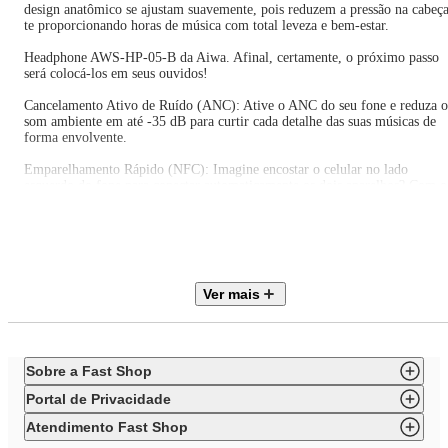
design anatômico se ajustam suavemente, pois reduzem a pressão na cabeça
te proporcionando horas de música com total leveza e bem-estar.
Headphone AWS-HP-05-B da Aiwa. Afinal, certamente, o próximo passo
será colocá-los em seus ouvidos!
Cancelamento Ativo de Ruído (ANC): Ative o ANC do seu fone e reduza o
som ambiente em até -35 dB para curtir cada detalhe das suas músicas de
forma envolvente.
Emparelhamento Rápido (NFC): Imagine encostar o celular no lado
esquerdo do fone para conectar automaticamente os dois aparelhos? Com o
NFC do AWS-HP-05-B você pode fazer isso*, facilitando sua vida.
*Compatível apenas com modelos Android Modo Ambiente: Interaja com 
mundo ao redor sem precisar tirar o fone de ouvido. Ative o Modo
Ambiente para escutar vozes e sons externos com clareza. Ideal para
momentos em que é necessário ficar atento ao que se passa à sua volta.
Ver mais
Chamadas de Voz e de Vídeos Muito Melhores: O AWS-HP-05-B utiliza
Aprimoramento de Voz para Chamadas (ENC) e Sound+ dos seus 5
microfones integrados para isolar sua voz do ruído ambiente e ter uma
conversa mais clara. E com o Call Silencer (Mute), pode mutar o papo
Sobre a Fast Shop
sempre que precisar. Prático, né?
Portal de Privacidade
Bluetooth 5.3: Com essa versão super-rápida e estável, o AWS-HP-05-B
transmite o áudio mesmo em locais com interferência, mantendo a
Atendimento Fast Shop
qualidade do áudio.