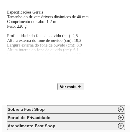
Especificações Gerais
Tamanho do driver: drivers dinâmicos de 40 mm
Comprimento do cabo: 1,2 m
Peso: 220 g
Profundidade do fone de ouvido (cm): 2,5
Altura externa do fone de ouvido (cm): 10,2
Largura externa do fone de ouvido (cm): 8,9
Altura interna do fone de ouvido (cm): 6,1
Largura interna do fone de ouvido (cm): 4,9
Qual o conteúdo da caixa?
Fones de ouvido JBL Quantum 100M2
Microfone removível
Ver mais
Espuma para microfone
QSG | Certificado de garantia | Ficha de segurança
EAN: 1200130015533
Sobre a Fast Shop
Itens inclusos:
01 Fone de Ouvido Headset JBL Quantum 100M2 Turquesa
Portal de Privacidade
Atendimento Fast Shop