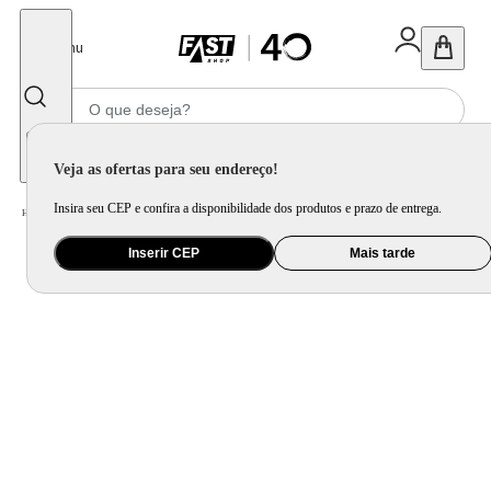
Fechar
Menu
Informe seu CEP
Veja as ofertas para seu endereço!
Insira seu CEP e confira a disponibilidade dos produtos e prazo de entrega.
Home
/
Áudio
/
Fone de Ouvido
Inserir CEP
Mais tarde