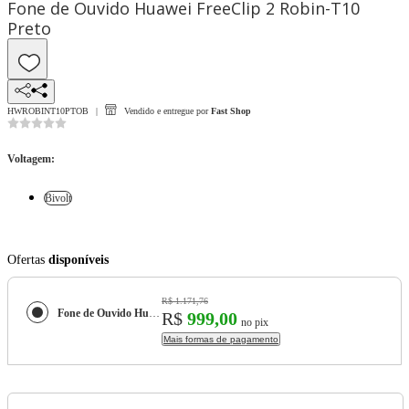
Fone de Ouvido Huawei FreeClip 2 Robin-T10
Preto
HWROBINT10PTOB
Vendido e entregue por
Fast Shop
Voltagem
:
Bivolt
Ofertas
disponíveis
R$ 1.171,76
Fone de Ouvido Huawei FreeClip 2 Robin-T10 Preto
R$
999,00
no pix
Mais formas de pagamento