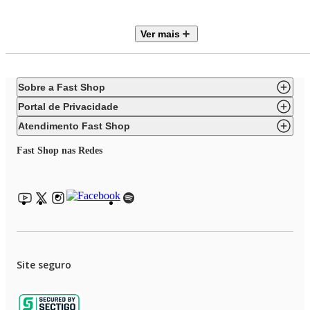
Equipado com um driver de Diafragma duplo de última
geração
Entrega graves até 100% mais potentes em comparação à
Ver mais
geração anterior, além de maior volume e definição sonora. O
fone FreeClip 2 reproduz com fidelidade todos os detalhes da
música - de vocais delicados a batidas intensas, passando por
graves profundos e agudos cristalinos.
Sobre a Fast Shop
Qualidade nas chamadas
Para chamadas, o FreeClip 2 conta com um sistema de três
Portal de Privacidade
microfones, aliado a algoritmos avançados de cancelamento
de ruído DNN multicanal. A inteligência artificial atua
Atendimento Fast Shop
filtrando ruídos do ambiente e realçando a voz do usuário,
garantindo chamadas claras mesmo em situações desafiadoras,
Fast Shop nas Redes
como transporte público ou ruas movimentadas. Além disso, o
sistema de ondas sonoras inversas reduz o vazamento de som,
mantendo as conversas mais privadas.
Fones totalmente intercambiáveis
Adaptação automática dos canais esquerdo e direito,
permitindo o uso de qualquer fone em qualquer orelha.
Certificação IP57
O HUAWEI FreeClip 2 é resistente a poeira e a água,
Site seguro
suportando suor, chuva e respingos do dia a dia.
Bateria de alta duração
A bateria também é um destaque: são até 9 horas de uso