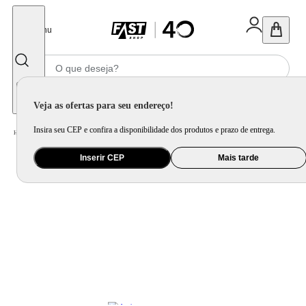
Fechar
Menu
Informe seu CEP
Veja as ofertas para seu endereço!
Insira seu CEP e confira a disponibilidade dos produtos e prazo de entrega.
Home
/
Áudio
/
Fone de Ouvido
Inserir CEP
Mais tarde