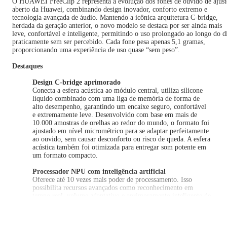
O HUAWEI FreeClip 2 representa a evolução dos fones de ouvido de ajust
aberto da Huawei, combinando design inovador, conforto extremo e
tecnologia avançada de áudio. Mantendo a icônica arquitetura C-bridge,
herdada da geração anterior, o novo modelo se destaca por ser ainda mais
leve, confortável e inteligente, permitindo o uso prolongado ao longo do d
praticamente sem ser percebido. Cada fone pesa apenas 5,1 gramas,
proporcionando uma experiência de uso quase “sem peso”.
Destaques
Design C-bridge aprimorado
Conecta a esfera acústica ao módulo central, utiliza silicone
líquido combinado com uma liga de memória de forma de
alto desempenho, garantindo um encaixe seguro, confortável
e extremamente leve. Desenvolvido com base em mais de
10.000 amostras de orelhas ao redor do mundo, o formato foi
ajustado em nível micrométrico para se adaptar perfeitamente
ao ouvido, sem causar desconforto ou risco de queda. A esfera
acústica também foi otimizada para entregar som potente em
um formato compacto.
Processador NPU com inteligência artificial
Oferece até 10 vezes mais poder de processamento. Isso
possibilita recursos avançados como reconhecimento em
tempo real, volume adaptativo e aprimoramento inteligente de
voz, garantindo áudio claro e equilibrado tanto em ambientes
silenciosos quanto em locais movimentados.