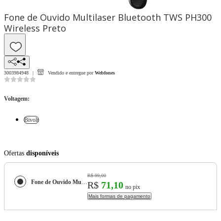
Fone de Ouvido Multilaser Bluetooth TWS PH300
Wireless Preto
3003984948
Vendido e entregue por
Webfones
Voltagem
:
Bivolt
Ofertas
disponíveis
R$ 99,00
Fone de Ouvido Multilaser Bluetooth TWS PH300 Wireless Preto
R$
71,10
no pix
Mais formas de pagamento