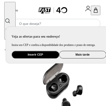
Fechar
Menu
Informe seu CEP
Veja as ofertas para seu endereço!
Insira seu CEP e confira a disponibilidade dos produtos e prazo de entrega.
Home
/
Áudio
/
Fone de Ouvido
Inserir CEP
Mais tarde