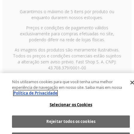
Garantimos o máximo de 5 itens por produto ou
enquanto durarem nossos estoques.
Preços e condições de pagamento válidos
exclusivamente para compras efetuadas no site,
podendo diferir na rede de lojas físicas.
As imagens dos produtos são meramente ilustrativas.
Todos os preços e condições comerciais estão sujeitos
a alteração sem aviso prévio. Fast Shop S. A. CNPJ:
43.708.379/0001-00
Avenida Zaki Narchi, nº 1650, sobreloja, Carandiru, São
Nós utilizamos cookies para que você tenha uma melhor
Paulo/SP, CEP 02029-001, Telefone: 11 3003-3728 ©
experiência de navegação em nosso site. Saiba mais em nossa
2013 Fast Shop - Todos os direitos reservados
RF
Política de Privacidade
Selecionar os Cookies
Rejeitar todos os cookies