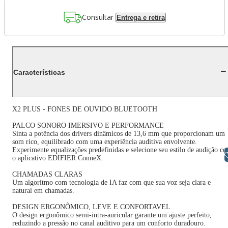
Consultar
Entrega e retira
Características
X2 PLUS - FONES DE OUVIDO BLUETOOTH
PALCO SONORO IMERSIVO E PERFORMANCE
Sinta a potência dos drivers dinâmicos de 13,6 mm que proporcionam um
som rico, equilibrado com uma experiência auditiva envolvente.
Experimente equalizações predefinidas e selecione seu estilo de audição c
Libras
o aplicativo EDIFIER ConneX.
CHAMADAS CLARAS
Um algoritmo com tecnologia de IA faz com que sua voz seja clara e
natural em chamadas.
DESIGN ERGONÔMICO, LEVE E CONFORTAVEL
O design ergonômico semi-intra-auricular garante um ajuste perfeito,
reduzindo a pressão no canal auditivo para um conforto duradouro.