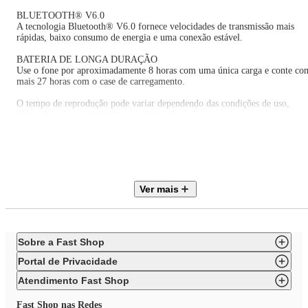
BLUETOOTH® V6.0
A tecnologia Bluetooth® V6.0 fornece velocidades de transmissão mais
rápidas, baixo consumo de energia e uma conexão estável.
BATERIA DE LONGA DURAÇÃO
Use o fone por aproximadamente 8 horas com uma única carga e conte co
mais 27 horas com o case de carregamento.
O tempo de reprodução pode variar dependendo das condições de uso,
níveis de volume, temperatura e fontes de áudio.
TAMANHO E ESTILO PERFEITO
Disponível em várias cores, com um design compacto e minimalista o X2
Plus combina com qualquer estilo.
BAIXA LATÊNCIA PARA MAIOR DIVERSÃO
Ver mais
A latência de 0,07 s garante um feedback rápido, aprimorando sua
experiência de jogo e audição.
ESTRUTURA DURÁVEL E PROTEÇÃO CONFIÁVEL
Durabilidade com classificação IP54 garante que sua música acompanhe se
Sobre a Fast Shop
estilo de vida ativo.
Portal de Privacidade
O case de carregamento não é resistente à poeira ou à água. A proteção po
não ser permanente e pode se deteriorar devido ao desgaste de uso.
Atendimento Fast Shop
DESCUBRA MAIS COM O APLICATIVO EDIFIER CONNEX
Fast Shop nas Redes