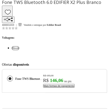
Fone TWS Bluetooth 6.0 EDIFIER X2 Plus Branco
4000054359
Vendido e entregue por
Edifier Brasil
Voltagem
:
Bivolt
Ofertas
disponíveis
R$ 193,00
Fone TWS Bluetooth 6.0 EDIFIER X2 Plus Branco
R$
146,06
no pix
Mais formas de pagamento