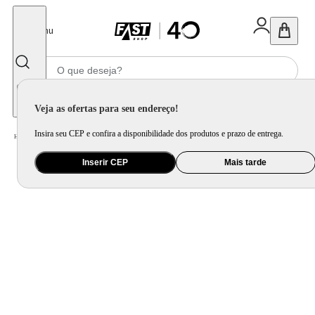
Fechar
Menu
Informe seu CEP
Veja as ofertas para seu endereço!
Insira seu CEP e confira a disponibilidade dos produtos e prazo de entrega.
Home
/
Áudio
/
Fone de Ouvido
Inserir CEP
Mais tarde