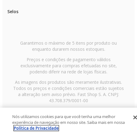
Selos
Garantimos o máximo de 5 itens por produto ou
enquanto durarem nossos estoques.
Preços e condições de pagamento válidos
exclusivamente para compras efetuadas no site,
podendo diferir na rede de lojas físicas.
As imagens dos produtos são meramente ilustrativas.
Todos os preços e condições comerciais estão sujeitos
a alteração sem aviso prévio. Fast Shop S. A. CNPJ:
43.708.379/0001-00
Avenida Zaki Narchi, nº 1650, sobreloja, Carandiru, São
Nós utilizamos cookies para que você tenha uma melhor
Paulo/SP, CEP 02029-001, Telefone: 11 3003-3728 ©
experiência de navegação em nosso site. Saiba mais em nossa
2013 Fast Shop - Todos os direitos reservados
RF
Política de Privacidade