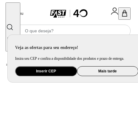
Fechar
Menu
Informe seu CEP
Veja as ofertas para seu endereço!
Insira seu CEP e confira a disponibilidade dos produtos e prazo de entrega.
Home
/
Utilidade Doméstica
/
Cozinha
/
Assadeira, Forma e Travessa
Inserir CEP
Mais tarde