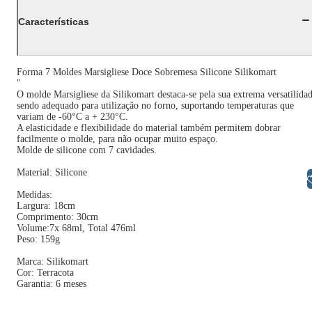
Características
Forma 7 Moldes Marsigliese Doce Sobremesa Silicone Silikomart
"
O molde Marsigliese da Silikomart destaca-se pela sua extrema versatilida
sendo adequado para utilização no forno, suportando temperaturas que
variam de -60°C a + 230°C.
A elasticidade e flexibilidade do material também permitem dobrar
facilmente o molde, para não ocupar muito espaço.
Molde de silicone com 7 cavidades.
Material: Silicone
Libras
Medidas:
Largura: 18cm
Comprimento: 30cm
Volume:7x 68ml, Total 476ml
Peso: 159g
Marca: Silikomart
Cor: Terracota
Garantia: 6 meses