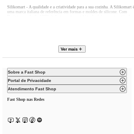
Silikomart - A qualidade e a criatividade para a sua cozinha. A Silikomart 
uma marca italiana de referência em formas e moldes de silicone. Com
Design e produção 100% italianos: uma combinação única e a garantia de
qualidade e excelência em todo o mundo. Os benefícios de suas peças são
durabilidade, estabilidade térmica, versatilidade e o design inovador. A
Silikomart oferece uma ampla gama de produtos refinados e com
funcionalidade, praticidade e beleza que atendem às necessidades de todos
aqueles que gostam de cozinhar. Os produtos Silikomart tem uma reputaçã
de design aprimorado e são reconhecidos por sua alta qualidade de silicone
Ver mais
produção.
" EAN: 8051085200238
Itens inclusos:
Sobre a Fast Shop
01 Forma 7 Moldes Marsigliese Doce Sobremesa Silicone Silikomart
Portal de Privacidade
Atendimento Fast Shop
Fast Shop nas Redes