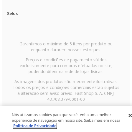
Selos
Garantimos o máximo de 5 itens por produto ou
enquanto durarem nossos estoques.
Preços e condições de pagamento válidos
exclusivamente para compras efetuadas no site,
podendo diferir na rede de lojas físicas.
As imagens dos produtos são meramente ilustrativas.
Todos os preços e condições comerciais estão sujeitos
a alteração sem aviso prévio. Fast Shop S. A. CNPJ:
43.708.379/0001-00
Avenida Zaki Narchi, nº 1650, sobreloja, Carandiru, São
Nós utilizamos cookies para que você tenha uma melhor
Paulo/SP, CEP 02029-001, Telefone: 11 3003-3728 ©
experiência de navegação em nosso site. Saiba mais em nossa
2013 Fast Shop - Todos os direitos reservados
RF
Política de Privacidade