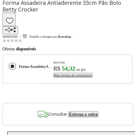
Forma Assadeira Antiaderente 33cm Pão Bolo
Betty Crocker
4000095988
Vendido e entregue por
Byoushop
Ofertas
disponíveis
R$ 67,90
Forma Assadeira Antiaderente 33cm Pão Bolo Betty Crocker
R$
54,32
no pix
Mais formas de pagamento
Consultar
Entrega e retira