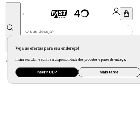
Fechar
Menu
Informe seu CEP
Veja as ofertas para seu endereço!
Insira seu CEP e confira a disponibilidade dos produtos e prazo de entrega.
Home
/
Utilidade Doméstica
/
Cozinha
/
Assadeira, Forma e Travessa
Inserir CEP
Mais tarde