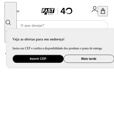
Fechar
Menu
Informe seu CEP
Veja as ofertas para seu endereço!
Insira seu CEP e confira a disponibilidade dos produtos e prazo de entrega.
Home
/
Utilidade Doméstica
/
Cozinha
/
Assadeira, Forma e Travessa
Inserir CEP
Mais tarde