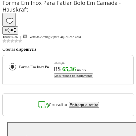
Forma Em Inox Para Fatiar Bolo Em Camada -
Hauskraft
4000010736
Vendido e entregue por
Coqueluche Casa
Ofertas
disponíveis
R$ 76,89
Forma Em Inox Para Fatiar Bolo Em Camada - Hauskraft
R$
65,36
no pix
Mais formas de pagamento
Consultar
Entrega e retira