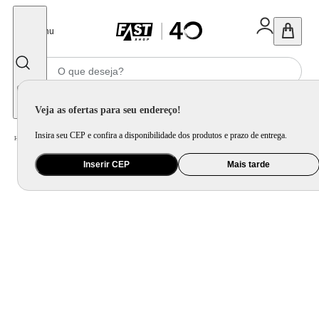
Fechar
Menu
Informe seu CEP
Veja as ofertas para seu endereço!
Insira seu CEP e confira a disponibilidade dos produtos e prazo de entrega.
Home
/
Utilidade Doméstica
/
Cozinha
/
Assadeira, Forma e Travessa
Inserir CEP
Mais tarde