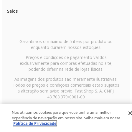
Selos
Garantimos o máximo de 5 itens por produto ou
enquanto durarem nossos estoques.
Preços e condições de pagamento válidos
exclusivamente para compras efetuadas no site,
podendo diferir na rede de lojas físicas.
As imagens dos produtos são meramente ilustrativas.
Todos os preços e condições comerciais estão sujeitos
a alteração sem aviso prévio. Fast Shop S. A. CNPJ:
43.708.379/0001-00
Avenida Zaki Narchi, nº 1650, sobreloja, Carandiru, São
Nós utilizamos cookies para que você tenha uma melhor
Paulo/SP, CEP 02029-001, Telefone: 11 3003-3728 ©
experiência de navegação em nosso site. Saiba mais em nossa
2013 Fast Shop - Todos os direitos reservados
RF
Política de Privacidade