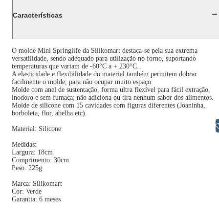
Características
O molde Mini Springlife da Silikomart destaca-se pela sua extrema
versatilidade, sendo adequado para utilização no forno, suportando
temperaturas que variam de -60°C a + 230°C.
A elasticidade e flexibilidade do material também permitem dobrar
facilmente o molde, para não ocupar muito espaço.
Molde com anel de sustentação, forma ultra flexível para fácil extração,
inodoro e sem fumaça; não adiciona ou tira nenhum sabor dos alimentos.
Molde de silicone com 15 cavidades com figuras diferentes (Joaninha,
borboleta, flor, abelha etc).
Libras
Material: Silicone
Medidas:
Largura: 18cm
Comprimento: 30cm
Peso: 225g
Marca: Silikomart
Cor: Verde
Garantia: 6 meses