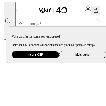
Fechar
Menu
Informe seu CEP
Veja as ofertas para seu endereço!
Insira seu CEP e confira a disponibilidade dos produtos e prazo de entrega.
Home
/
Utilidade Doméstica
/
Cozinha
/
Assadeira, Forma e Travessa
Inserir CEP
Mais tarde