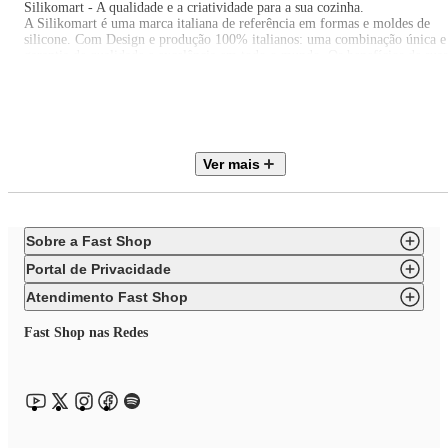
Silikomart - A qualidade e a criatividade para a sua cozinha.
A Silikomart é uma marca italiana de referência em formas e moldes de
silicone. Com Design e produção 100% italianos: uma combinação única e
garantia de qualidade e excelência em todo o mundo. Os benefícios de suas
peças são durabilidade, estabilidade térmica, versatilidade e o design
inovador. A Silikomart oferece uma ampla gama de produtos refinados e
com funcionalidade, praticidade e beleza que atendem às necessidades de
todos aqueles que gostam de cozinhar. Os produtos Silikomart tem uma
reputação de design aprimorado.
Ver mais
Sobre a Fast Shop
Portal de Privacidade
Atendimento Fast Shop
Fast Shop nas Redes