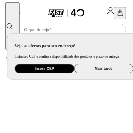
Fechar
Menu
Informe seu CEP
Veja as ofertas para seu endereço!
Insira seu CEP e confira a disponibilidade dos produtos e prazo de entrega.
Home
/
Utilidade Doméstica
/
Cozinha
/
Assadeira, Forma e Travessa
Inserir CEP
Mais tarde