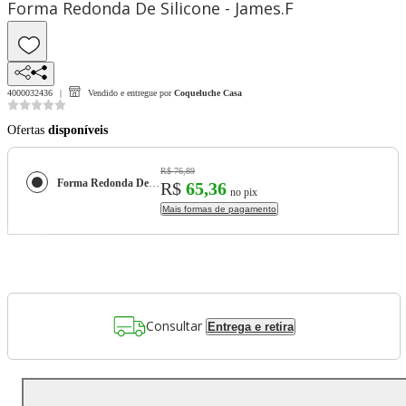
Forma Redonda De Silicone - James.F
4000032436
Vendido e entregue por
Coqueluche Casa
Ofertas
disponíveis
R$ 76,89
Forma Redonda De Silicone - James.F
R$
65,36
no pix
Mais formas de pagamento
Consultar
Entrega e retira