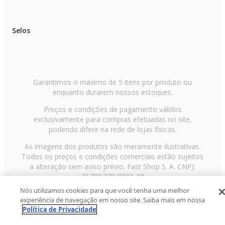
Selos
Garantimos o máximo de 5 itens por produto ou
enquanto durarem nossos estoques.
Preços e condições de pagamento válidos
exclusivamente para compras efetuadas no site,
podendo diferir na rede de lojas físicas.
As imagens dos produtos são meramente ilustrativas.
Todos os preços e condições comerciais estão sujeitos
a alteração sem aviso prévio. Fast Shop S. A. CNPJ:
43.708.379/0001-00
Nós utilizamos cookies para que você tenha uma melhor
Avenida Zaki Narchi, nº 1650, sobreloja, Carandiru, São
experiência de navegação em nosso site. Saiba mais em nossa
Paulo/SP, CEP 02029-001, Telefone: 11 3003-3728 ©
Política de Privacidade
2013 Fast Shop - Todos os direitos reservados
RF