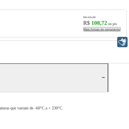
R$ 135,90
R$
108,72
no pix
Mais formas de pagamento
Libras
raturas que variam de -60°C a + 230°C.