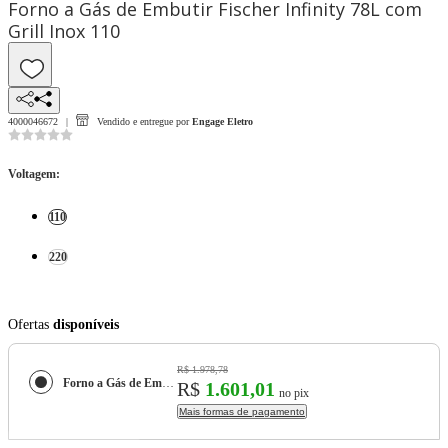
Forno a Gás de Embutir Fischer Infinity 78L com
Grill Inox 110
4000046672
Vendido e entregue por
Engage Eletro
Voltagem
:
110
220
Ofertas
disponíveis
R$ 1.978,78
Forno a Gás de Embutir Fischer Infinity 78L com Grill Inox
R$
1.601,01
no pix
Mais formas de pagamento