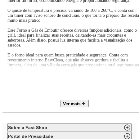
interior do forno, economizando energia e proporcionando segurança.
O ajuste de temperatura é preciso, variando de 160 a 260°C, e conta com
um timer com aviso sonoro de conclusão, o que torna o preparo das receita
muito mais prático.
Esse Forno a Gás de Embutir oferece diversas funções adicionais, como o
grill, ideal para finalizar suas receitas, deixando-as mais crocantes e
saborosas. Além disso, possui luz interna que facilita a visualização dos
assados.
É o forno ideal para quem busca praticidade e segurança. Conta com
revestimento interno EasyClean, que não absorve gordura e facilita a
limpeza, além de uma válvula corta gás que proporciona total segurança ao
utilizar o produto, garantindo tranquilidade no preparo das receitas.
Com uma história pautada na credibilidade e qualidade de seus produtos, a
Fischer se destaca como a marca líder em fornos, projetados para
acompanhar sua vida
Específicações Técnicas:
Ver mais
Marca: Fischer
Cor: Inox
Revestimento interno: Tecnologia EasyClean (de fácil limpeza)
Grill/Dourador: Sim
Sobre a Fast Shop
Grade interna: Uma grade cromada, ajustável com 3 níveis de altura
Lâmpada: Sim
Portal de Privacidade