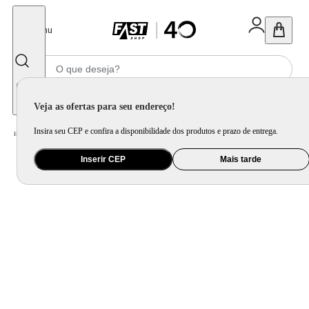
Fechar
Menu
Informe seu CEP
Veja as ofertas para seu endereço!
Insira seu CEP e confira a disponibilidade dos produtos e prazo de entrega.
Home
/
Eletrodomésticos
/
Forno de Embutir
/
Forno a Gás de Embutir Fischer Infinity 78L com Grill Inox
Inserir CEP
Mais tarde