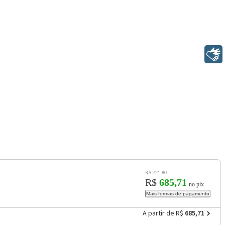
Libras
R$ 721,80
R$
685,71
no pix
Mais formas de pagamento
A partir de R$
685,71