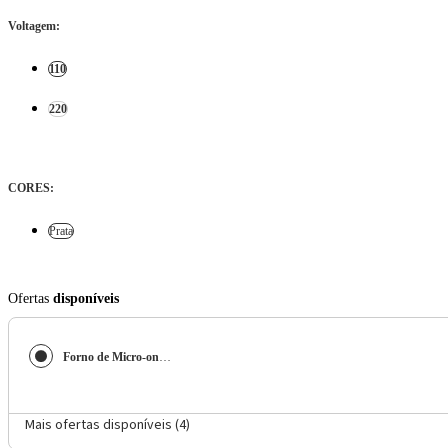
Voltagem
:
110
220
CORES
:
Prata
Ofertas
disponíveis
Forno de Micro-ondas Consul CMS46AR com Função Menu Fácil 32L - Prata
Mais ofertas disponíveis (
4
)