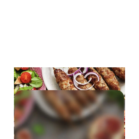
programadas
Mais praticidade para cozinhar
diversos tipos de alimentos. O
Micro-Ondas LG oferece diversas
receitas pré-programadas para
facilitar o dia-a-dia, como bolo,
sopas, arroz e até pudim de leite,
tudo ao toque de um botão.