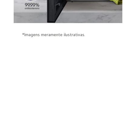
*Imagens meramente ilustrativas.
Cozimento perfeito
Cozimento uniforme e eficiente
dos alimentos. Com a tecnologia
iWave, a diferença de temperatura
entre o centro e a borda dos
alimentos é muito menor do que
em modelos convencionais. Com
controle preciso de temperatura,
as bebidas também ficam quentes
por igual. Os alimentos ficam
quentes de ponta a ponta, com
muito mais sabor e praticidade.