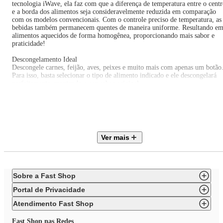
tecnologia iWave, ela faz com que a diferença de temperatura entre o cent
e a borda dos alimentos seja consideravelmente reduzida em comparação
com os modelos convencionais. Com o controle preciso de temperatura, as
bebidas também permanecem quentes de maneira uniforme. Resultando e
alimentos aquecidos de forma homogênea, proporcionando mais sabor e
praticidade!
Descongelamento Ideal
Descongele carnes, feijão, aves, peixes e muito mais com apenas um botão
Para isso, basta selecionar o tipo de alimento indicado e ele descongelará
perfeitamente, mantendo o seu sabor original.
Receitas pré-programadas
Desfrute de maior praticidade ao preparar uma variedade de alimentos!
Com capacidade de 30 Litros, este micro-ondas apresenta várias receitas
pré-programadas para simplificar sua rotina, incluindo bolos, sopas, arroz 
até mesmo pudim de leite, tudo ao toque de um botão.
Ver mais
Personalize a potência do seu Micro-ondas LG
Ajuste a potência do Micro-ondas LG conforme a sua necessidade. São até
10 níveis para escolher e deixar o seu alimento na temperatura ideal.
Sobre a Fast Shop
Smart Diagnosis
Identifique possíveis problemas de funcionamento no seu Micro-Ondas LG
Portal de Privacidade
com o APP LG ThinQ.
Atendimento Fast Shop
Fast Shop nas Redes