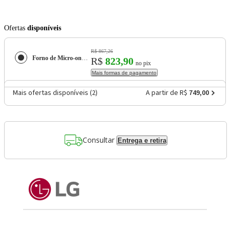
Ofertas
disponíveis
R$ 867,26
Forno de Micro-ondas LG NeoChef MS3033D com Função limpa fácil e Receitas Pré-programadas - 30 litros
R$
823,90
no pix
Mais formas de pagamento
Mais ofertas disponíveis (
2
)
A partir de R$
749,00
Consultar
Entrega e retira