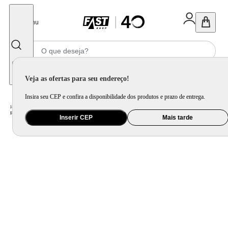
Fechar
Menu
Informe seu CEP
Veja as ofertas para seu endereço!
Insira seu CEP e confira a disponibilidade dos produtos e prazo de entrega.
Home
/
Eletrodomésticos
/
Micro-ondas
/
Forno de Micro-ondas LG NeoChef MS3033D com Função limpa fácil e Receitas Pré-programadas - 30 litros
Inserir CEP
Mais tarde