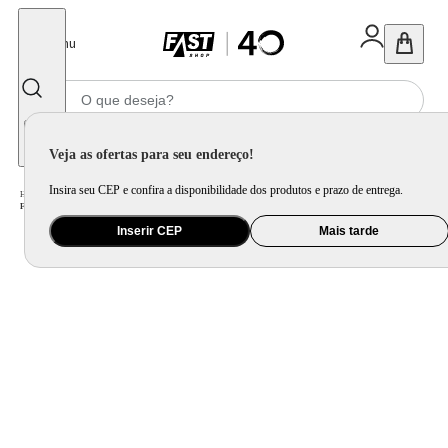
Fechar
Menu
Informe seu CEP
Veja as ofertas para seu endereço!
Insira seu CEP e confira a disponibilidade dos produtos e prazo de entrega.
Home
/
Eletroportátil
/
Preparo de Alimento
/
Forno Elétrico
/
Forno Elétrico Bancada Fischer 44 Litros Fit Grill com Dourador Preto - 220 Volts
Inserir CEP
Mais tarde