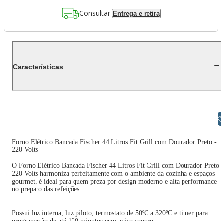
Consultar
Entrega e retira
Características
Libras
Forno Elétrico Bancada Fischer 44 Litros Fit Grill com Dourador Preto -
220 Volts
O Forno Elétrico Bancada Fischer 44 Litros Fit Grill com Dourador Preto 
220 Volts harmoniza perfeitamente com o ambiente da cozinha e espaços
gourmet, é ideal para quem preza por design moderno e alta performance
no preparo das refeições.
Possui luz interna, luz piloto, termostato de 50ºC a 320ºC e timer para
programação de até 120 minutos com aviso sonoro.