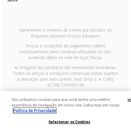
Garantimos o máximo de 5 itens por produto ou
enquanto durarem nossos estoques.
Preços e condições de pagamento válidos
exclusivamente para compras efetuadas no site,
podendo diferir na rede de lojas físicas.
As imagens dos produtos são meramente ilustrativas.
Todos os preços e condições comerciais estão sujeitos
a alteração sem aviso prévio. Fast Shop S. A. CNPJ:
43.708.379/0001-00
Avenida Zaki Narchi, nº 1650, sobreloja, Carandiru, São
Nós utilizamos cookies para que você tenha uma melhor
Paulo/SP, CEP 02029-001, Telefone: 11 3003-3728 ©
experiência de navegação em nosso site. Saiba mais em nossa
2013 Fast Shop - Todos os direitos reservados
RF
Política de Privacidade
Selecionar os Cookies