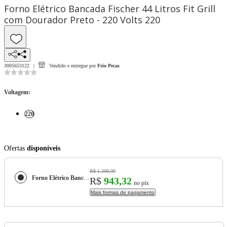
Forno Elétrico Bancada Fischer 44 Litros Fit Grill
com Dourador Preto - 220 Volts 220
3005653122
Vendido e entregue por
Frio Pecas
Voltagem
:
220
Ofertas
disponíveis
R$ 1.298,00
Forno Elétrico Bancada Fischer 44 Litros Fit Grill com Dourador Preto - 220 Volts
R$
943,32
no pix
Mais formas de pagamento