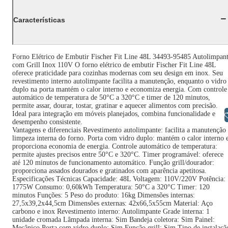
Características
Forno Elétrico de Embutir Fischer Fit Line 48L 34493-95485 Autolimpan
com Grill Inox 110V O forno elétrico de embutir Fischer Fit Line 48L
oferece praticidade para cozinhas modernas com seu design em inox. Seu
revestimento interno autolimpante facilita a manutenção, enquanto o vidro
duplo na porta mantém o calor interno e economiza energia. Com controle
automático de temperatura de 50°C a 320°C e timer de 120 minutos,
permite assar, dourar, tostar, gratinar e aquecer alimentos com precisão.
Ideal para integração em móveis planejados, combina funcionalidade e
Libras
desempenho consistente.
Vantagens e diferenciais Revestimento autolimpante: facilita a manutenção
limpeza interna do forno. Porta com vidro duplo: mantém o calor interno 
proporciona economia de energia. Controle automático de temperatura:
permite ajustes precisos entre 50°C e 320°C. Timer programável: oferece
até 120 minutos de funcionamento automático. Função grill/dourador:
proporciona assados dourados e gratinados com aparência apetitosa.
Especificações Técnicas Capacidade: 48L Voltagem: 110V/220V Potência:
1775W Consumo: 0,60kWh Temperatura: 50°C a 320°C Timer: 120
minutos Funções: 5 Peso do produto: 16kg Dimensões internas:
27,5x39,2x44,5cm Dimensões externas: 42x66,5x55cm Material: Aço
carbono e inox Revestimento interno: Autolimpante Grade interna: 1
unidade cromada Lâmpada interna: Sim Bandeja coletora: Sim Painel:
Mecânico Porta com vidro duplo: Sim Função grill: Sim Tipo de instalaçã