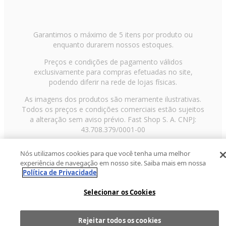
Garantimos o máximo de 5 itens por produto ou
enquanto durarem nossos estoques.
Preços e condições de pagamento válidos
exclusivamente para compras efetuadas no site,
podendo diferir na rede de lojas físicas.
As imagens dos produtos são meramente ilustrativas.
Todos os preços e condições comerciais estão sujeitos
a alteração sem aviso prévio. Fast Shop S. A. CNPJ:
43.708.379/0001-00
Avenida Zaki Narchi, nº 1650, sobreloja, Carandiru, São
Nós utilizamos cookies para que você tenha uma melhor
Paulo/SP, CEP 02029-001, Telefone: 11 3003-3728 ©
experiência de navegação em nosso site. Saiba mais em nossa
2013 Fast Shop - Todos os direitos reservados
RF
Política de Privacidade
Selecionar os Cookies
Rejeitar todos os cookies