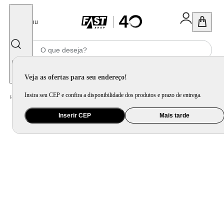
Fechar
Menu
Informe seu CEP
Veja as ofertas para seu endereço!
Insira seu CEP e confira a disponibilidade dos produtos e prazo de entrega.
Home
/
Eletroportátil
/
Preparo de Alimento
/
Forno Elétrico
Inserir CEP
Mais tarde