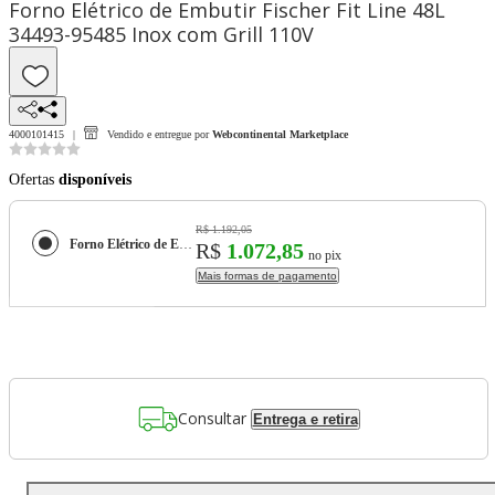
Forno Elétrico de Embutir Fischer Fit Line 48L
34493-95485 Inox com Grill 110V
4000101415
Vendido e entregue por
Webcontinental Marketplace
Ofertas
disponíveis
R$ 1.192,05
Forno Elétrico de Embutir Fischer Fit Line 48L 34493-95485 Inox com Grill 110V
R$
1.072,85
no pix
Mais formas de pagamento
Consultar
Entrega e retira