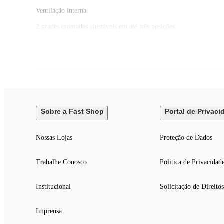
Ventilação interna
2 grades cromadas ajustáveis em até três posições
Porta com vidro duplo
Bandeja esmaltada para resíduos
Puxador com acabamento moderno
Produto certificado pelo INMETRO (portaria 371)
Sobre a Fast Shop
Portal de Privaci
Imagens Meramente Ilustrativas.
Nossas Lojas
Proteção de Dados
Trabalhe Conosco
Politica de Privacidad
Institucional
Solicitação de Direitos
Imprensa