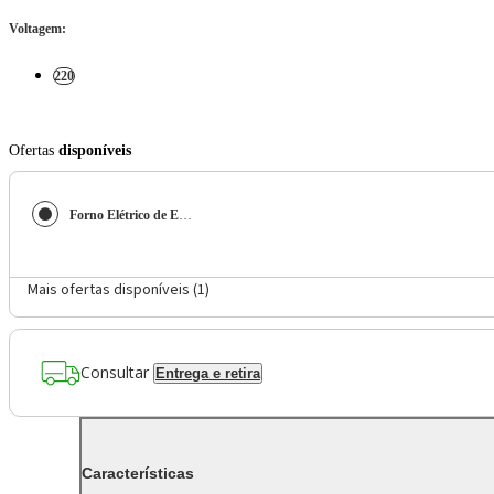
Voltagem
:
220
Ofertas
disponíveis
Forno Elétrico de Embutir Fischer Infinity 50L Branco – 220 Volts
Mais ofertas disponíveis (
1
)
Consultar
Entrega e retira
Características