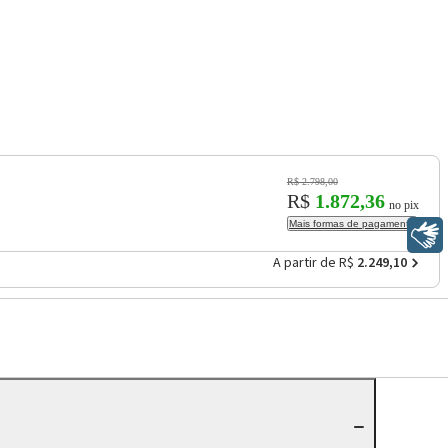
R$ 2.798,00
R$
1.872,36
no pix
Mais formas de pagamento
Libras
A partir de R$
2.249,10