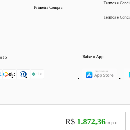
Termos e Condi
Primeira Compra
Termos e Condi
nto
Baixe o App
mos o máximo de 5 itens por produto ou enquanto durarem nossos e
o válidos exclusivamente para compras efetuadas no site, podendo di
R$
1.872,36
no pix
odos os preços e condições comerciais estão sujeitos a alteração se