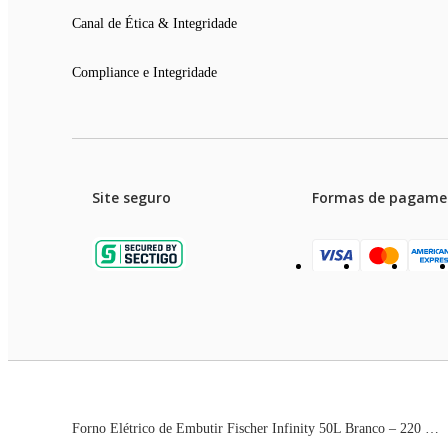
Canal de Ética & Integridade
Compliance e Integridade
Site seguro
Formas de pagame
Garanti
Preços e condições de pagament
Forno Elétrico de Embutir Fischer Infinity 50L Branco – 220 Volts
As imagens dos produtos são meramente ilustrativas. T