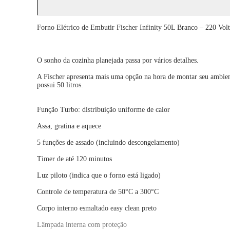
Forno Elétrico de Embutir Fischer Infinity 50L Branco – 220 Volt
O sonho da cozinha planejada passa por vários detalhes.
A Fischer apresenta mais uma opção na hora de montar seu ambiente
possui 50 litros.
Função Turbo: distribuição uniforme de calor
Assa, gratina e aquece
5 funções de assado (incluindo descongelamento)
Timer de até 120 minutos
Luz piloto (indica que o forno está ligado)
Controle de temperatura de 50°C a 300°C
Corpo interno esmaltado easy clean preto
Lâmpada interna com proteção