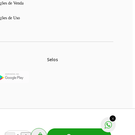
ções de Venda
ções de Uso
Selos
stoques.
ferir na rede de lojas físicas.
m aviso prévio. Fast Shop S. A. CNPJ: 43.708.379/0001-