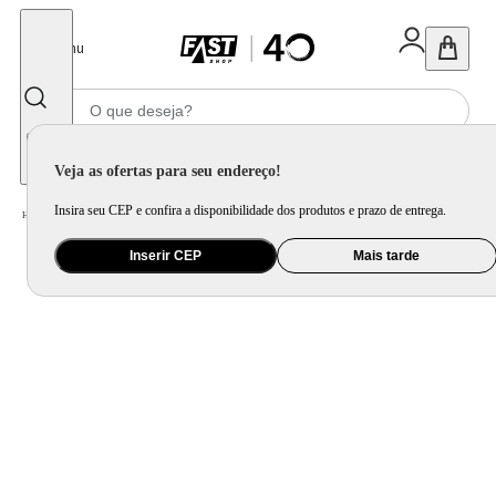
Fechar
Menu
Informe seu CEP
Veja as ofertas para seu endereço!
Insira seu CEP e confira a disponibilidade dos produtos e prazo de entrega.
Home
/
Eletrodomésticos
/
Forno de Embutir
/
Forno Elétrico de Embutir Philco 55 Litros Inox PFE55E – 127 Volts
Inserir CEP
Mais tarde