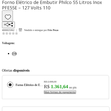
Forno Elétrico de Embutir Philco 55 Litros Inox
PFE55E – 127 Volts 110
4000025962
Vendido e entregue por
Frio Pecas
Voltagem
:
110
Ofertas
disponíveis
R$ 2.098,00
Forno Elétrico de Embutir Philco 55 Litros Inox PFE55E – 127 Volts
R$
1.361,64
no pix
Mais formas de pagamento