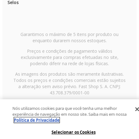
Selos
Garantimos o máximo de 5 itens por produto ou
enquanto durarem nossos estoques.
Preços e condições de pagamento válidos
exclusivamente para compras efetuadas no site,
podendo diferir na rede de lojas físicas.
As imagens dos produtos são meramente ilustrativas.
Todos os preços e condições comerciais estão sujeitos
a alteração sem aviso prévio. Fast Shop S. A. CNPJ:
43.708.379/0001-00
Avenida Zaki Narchi, nº 1650, sobreloja, Carandiru, São
Nós utilizamos cookies para que você tenha uma melhor
Paulo/SP, CEP 02029-001, Telefone: 11 3003-3728 ©
experiência de navegação em nosso site. Saiba mais em nossa
2013 Fast Shop - Todos os direitos reservados
RF
Política de Privacidade
Selecionar os Cookies