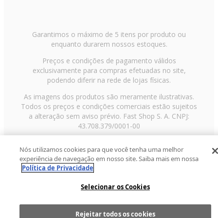
Garantimos o máximo de 5 itens por produto ou
enquanto durarem nossos estoques.
Preços e condições de pagamento válidos
exclusivamente para compras efetuadas no site,
podendo diferir na rede de lojas físicas.
As imagens dos produtos são meramente ilustrativas.
Todos os preços e condições comerciais estão sujeitos
a alteração sem aviso prévio. Fast Shop S. A. CNPJ:
43.708.379/0001-00
Avenida Zaki Narchi, nº 1650, sobreloja, Carandiru, São
Nós utilizamos cookies para que você tenha uma melhor
Paulo/SP, CEP 02029-001, Telefone: 11 3003-3728 ©
experiência de navegação em nosso site. Saiba mais em nossa
2013 Fast Shop - Todos os direitos reservados
RF
Política de Privacidade
Selecionar os Cookies
Rejeitar todos os cookies