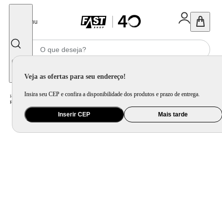
Fechar
Menu
Informe seu CEP
Veja as ofertas para seu endereço!
Insira seu CEP e confira a disponibilidade dos produtos e prazo de entrega.
Home
/
Eletroportátil
/
Preparo de Alimento
/
Forno Elétrico
/
Forno Elétrico Fischer 44 Litros Hot Grill Line Branco - 220 Volts
Inserir CEP
Mais tarde