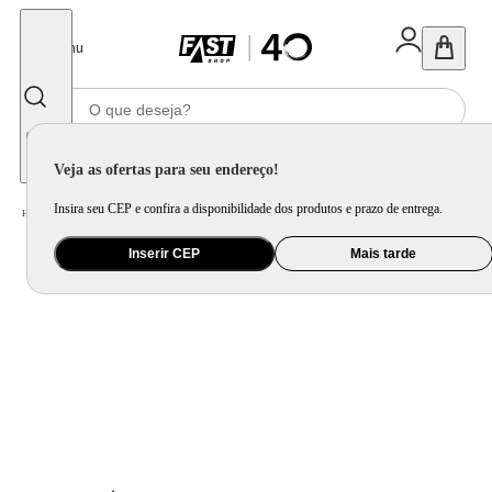
Fechar
Menu
Informe seu CEP
Veja as ofertas para seu endereço!
Insira seu CEP e confira a disponibilidade dos produtos e prazo de entrega.
Home
/
Eletroportátil
/
Preparo de Alimento
/
Forno Elétrico
Inserir CEP
Mais tarde