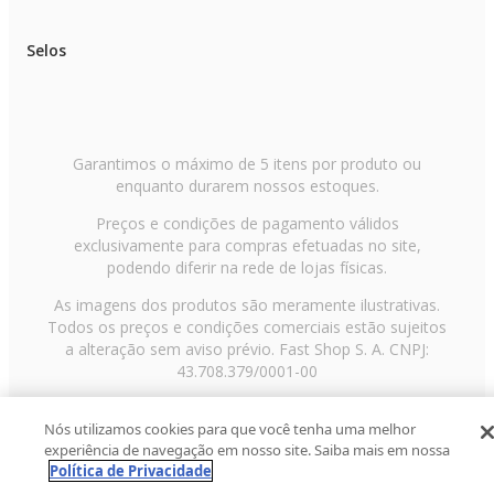
Selos
Garantimos o máximo de 5 itens por produto ou
enquanto durarem nossos estoques.
Preços e condições de pagamento válidos
exclusivamente para compras efetuadas no site,
podendo diferir na rede de lojas físicas.
As imagens dos produtos são meramente ilustrativas.
Todos os preços e condições comerciais estão sujeitos
a alteração sem aviso prévio. Fast Shop S. A. CNPJ:
43.708.379/0001-00
Avenida Zaki Narchi, nº 1650, sobreloja, Carandiru, São
Nós utilizamos cookies para que você tenha uma melhor
Paulo/SP, CEP 02029-001, Telefone: 11 3003-3728 ©
experiência de navegação em nosso site. Saiba mais em nossa
2013 Fast Shop - Todos os direitos reservados
RF
Política de Privacidade