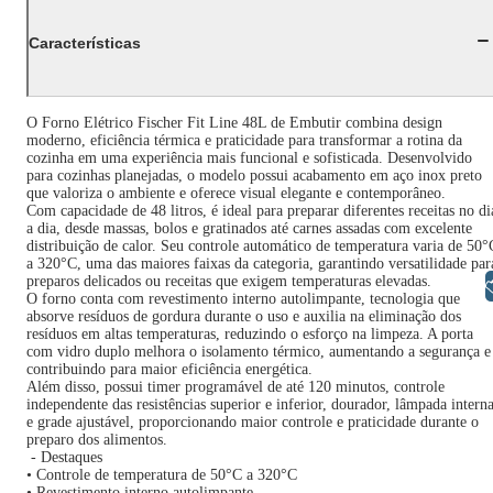
Características
O Forno Elétrico Fischer Fit Line 48L de Embutir combina design
moderno, eficiência térmica e praticidade para transformar a rotina da
cozinha em uma experiência mais funcional e sofisticada. Desenvolvido
para cozinhas planejadas, o modelo possui acabamento em aço inox preto
que valoriza o ambiente e oferece visual elegante e contemporâneo.
Com capacidade de 48 litros, é ideal para preparar diferentes receitas no di
a dia, desde massas, bolos e gratinados até carnes assadas com excelente
distribuição de calor. Seu controle automático de temperatura varia de 50°
a 320°C, uma das maiores faixas da categoria, garantindo versatilidade par
preparos delicados ou receitas que exigem temperaturas elevadas.
Libras
O forno conta com revestimento interno autolimpante, tecnologia que
absorve resíduos de gordura durante o uso e auxilia na eliminação dos
resíduos em altas temperaturas, reduzindo o esforço na limpeza. A porta
com vidro duplo melhora o isolamento térmico, aumentando a segurança e
contribuindo para maior eficiência energética.
Além disso, possui timer programável de até 120 minutos, controle
independente das resistências superior e inferior, dourador, lâmpada intern
e grade ajustável, proporcionando maior controle e praticidade durante o
preparo dos alimentos.
- Destaques
• Controle de temperatura de 50°C a 320°C
• Revestimento interno autolimpante