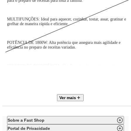
para o preparo de receitas para toda a família.
MULTIFUNÇÕES: Ideal para aquecer, cozinhar, tostar, assar, gratinar e
grelhar de maneira rápida e eficiente.
POTÊNCIA DE 1800W: Alta potência que assegura mais agilidade e
eficiência no preparo de receitas variadas.
SELETOR DE RESISTÊNCIA: São 3 opções de aquecimento interno par
distribuir melhor o calor.
TIMER DE 90 MINUTOS: Mais liberdade e segurança para você fazer
outras tarefas enquanto o forno trabalha. Com aviso sonoro, o aparelho
Ver mais
desliga automaticamente ao término do preparo.
MAIS PRATICIDADE: A regulagem de altura da grelha oferece
Sobre a Fast Shop
versatilidade para um cozimento ideal.
Portal de Privacidade