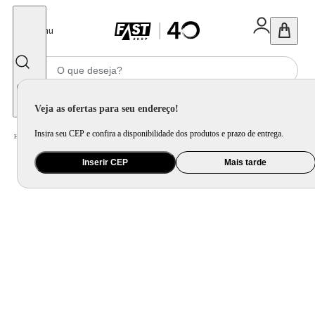
Fechar
Menu
Informe seu CEP
Veja as ofertas para seu endereço!
Insira seu CEP e confira a disponibilidade dos produtos e prazo de entrega.
Home
/
Eletroportátil
/
Preparo de Alimento
/
Forno Elétrico
/
Forno Elétrico Mondial 52L Grand Family II - FR-52
Inserir CEP
Mais tarde