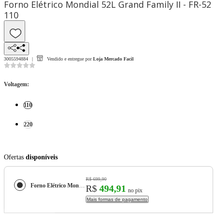
Forno Elétrico Mondial 52L Grand Family II - FR-52
110
3005594884
Vendido e entregue por
Loja Mercado Facil
Voltagem
:
110
220
Ofertas
disponíveis
R$ 699,90
Forno Elétrico Mondial 52L Grand Family II - FR-52
R$
494,91
no pix
Mais formas de pagamento