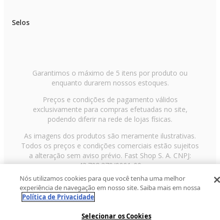
Selos
Garantimos o máximo de 5 itens por produto ou
enquanto durarem nossos estoques.
Preços e condições de pagamento válidos
exclusivamente para compras efetuadas no site,
podendo diferir na rede de lojas físicas.
As imagens dos produtos são meramente ilustrativas.
Todos os preços e condições comerciais estão sujeitos
a alteração sem aviso prévio. Fast Shop S. A. CNPJ:
43.708.379/0001-00
Nós utilizamos cookies para que você tenha uma melhor
Avenida Zaki Narchi, nº 1650, sobreloja, Carandiru, São
experiência de navegação em nosso site. Saiba mais em nossa
Paulo/SP, CEP 02029-001, Telefone: 11 3003-3728 ©
Política de Privacidade
2013 Fast Shop - Todos os direitos reservados
RF
Selecionar os Cookies