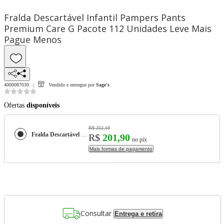
Fralda Descartável Infantil Pampers Pants
Premium Care G Pacote 112 Unidades Leve Mais
Pague Menos
4000087030
Vendido e entregue por
Sage's
Ofertas
disponíveis
R$ 252,19
Fralda Descartável Infantil Pampers Pants Premium Care G Pacote 112 Unidades Leve Mais Pague Menos
R$
201,90
no pix
Mais formas de pagamento
Consultar
Entrega e retira