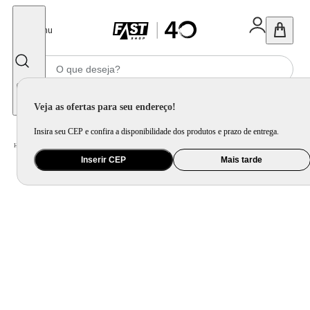
Fechar
Menu
Informe seu CEP
Veja as ofertas para seu endereço!
Insira seu CEP e confira a disponibilidade dos produtos e prazo de entrega.
Home
/
Bebê
/
Banho e Higiene
/
Fralda
Inserir CEP
Mais tarde