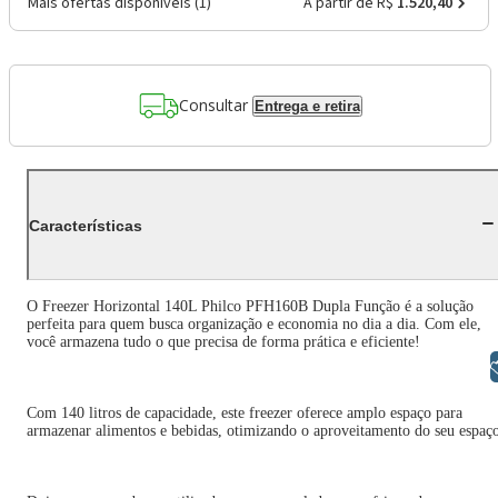
Mais ofertas disponíveis (
1
)
A partir de R$
1.520,40
Consultar
Entrega e retira
Características
O Freezer Horizontal 140L Philco PFH160B Dupla Função é a solução
perfeita para quem busca organização e economia no dia a dia. Com ele,
você armazena tudo o que precisa de forma prática e eficiente!
Libras
Com 140 litros de capacidade, este freezer oferece amplo espaço para
armazenar alimentos e bebidas, otimizando o aproveitamento do seu espaç