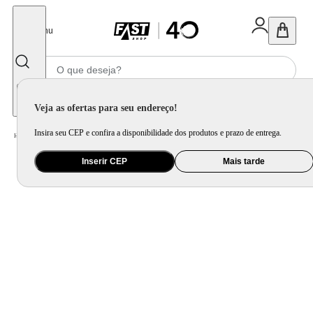
Fechar
Menu
Informe seu CEP
Veja as ofertas para seu endereço!
Insira seu CEP e confira a disponibilidade dos produtos e prazo de entrega.
Home
/
Eletrodomésticos
/
Geladeira e Freezer
/
Freezer Horizontal 140L Philco PFH160B Dupla Função
Inserir CEP
Mais tarde