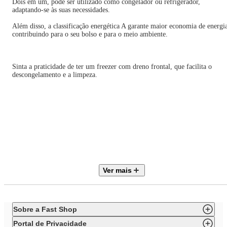
Dois em um, pode ser utilizado como congelador ou refrigerador,
adaptando-se às suas necessidades.
Além disso, a classificação energética A garante maior economia de energi
contribuindo para o seu bolso e para o meio ambiente.
Sinta a praticidade de ter um freezer com dreno frontal, que facilita o
descongelamento e a limpeza.
Adquira agora o Freezer Horizontal Philco PFH160B Dupla Função e
transforme a sua rotina!
• Sistema Dupla Função: Pode operar na função freezer ou refrigerador
Ver mais
• Maior Capacidade e melhor aproveitamento de espaço
• Controle de temperatura no painel frontal
Sobre a Fast Shop
• Sistema de refrigeração por compressor
Portal de Privacidade