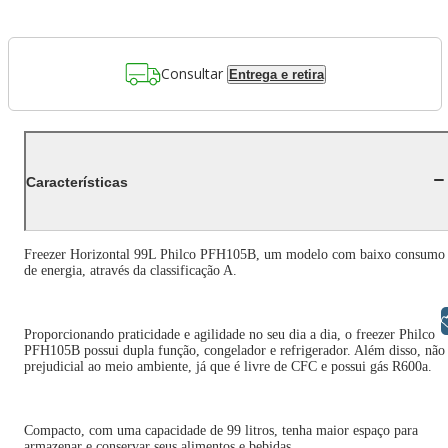
Consultar
Entrega e retira
Características
Freezer Horizontal 99L Philco PFH105B, um modelo com baixo consumo
de energia, através da classificação A.
Libras
Proporcionando praticidade e agilidade no seu dia a dia, o freezer Philco
PFH105B possui dupla função, congelador e refrigerador. Além disso, não
prejudicial ao meio ambiente, já que é livre de CFC e possui gás R600a.
Compacto, com uma capacidade de 99 litros, tenha maior espaço para
armazenar e conservar seus alimentos e bebidas.