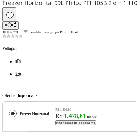
Freezer Horizontal 99L Philco PFH105B 2 em 1 110
4000053794
Vendido e entregue por
Philco Oficial
Voltagem
:
110
220
Ofertas
disponíveis
R$ 1.809,90
Freezer Horizontal 99L Philco PFH105B 2 em 1
R$
1.478,61
no pix
Mais formas de pagamento