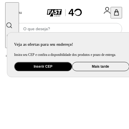
Fechar
Menu
Informe seu CEP
Veja as ofertas para seu endereço!
Insira seu CEP e confira a disponibilidade dos produtos e prazo de entrega.
Home
/
Eletrodomésticos
/
Geladeira e Freezer
/
Freezer Horizontal 99L Philco PFH105B 2 em 1
Inserir CEP
Mais tarde