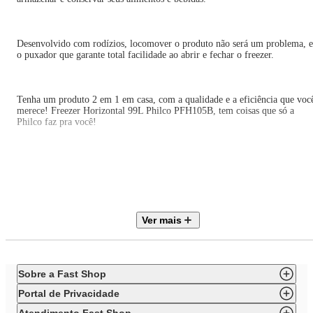
Desenvolvido com rodízios, locomover o produto não será um problema, e
o puxador que garante total facilidade ao abrir e fechar o freezer.
Tenha um produto 2 em 1 em casa, com a qualidade e a eficiência que voc
merece! Freezer Horizontal 99L Philco PFH105B, tem coisas que só a
Philco faz pra você!
• Sistema Dupla Função: pode operar na função freezer e refrigerador
• Controle de temperatura ajustável no painel frontal
• Sistema de refrigeração por compressor
Ver mais
• Gás refrigerante R600a
• 2 Rodas para deslocamento, facilitando a movimentação do produto
Sobre a Fast Shop
• Dreno frontal, facilitando o degelo e limpeza do produto
Portal de Privacidade
• Degelo Manual