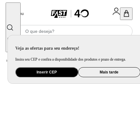
Fechar
Menu
Informe seu CEP
Veja as ofertas para seu endereço!
Insira seu CEP e confira a disponibilidade dos produtos e prazo de entrega.
Home
/
Eletrodomésticos
/
Geladeira e Freezer
Inserir CEP
Mais tarde