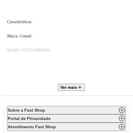
Características:
Marca: Consul
Modelo: CHA31MBANA
Capacidade: 307L
Tipo de Degelo: Manual
Ver mais
Porta reversível: Não
Controle de temperatura: Sim
Sobre a Fast Shop
Portal de Privacidade
Tipo: Horizontal
Atendimento Fast Shop