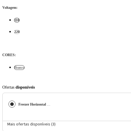
Voltagem
:
110
220
CORES
:
Branco
Ofertas
disponíveis
Freezer Horizontal Consul CHA31MB 307L Branco Super Frio Porta com Chave
Mais ofertas disponíveis (
3
)