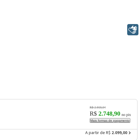
Libras
R$ 2.919,04
R$
2.748,90
no pix
Mais formas de pagamento
A partir de R$
2.099,00