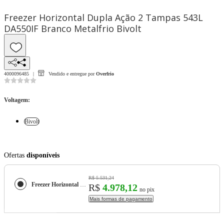
Freezer Horizontal Dupla Ação 2 Tampas 543L
DA550IF Branco Metalfrio Bivolt
4000096485
Vendido e entregue por
Overfrio
Voltagem
:
Bivolt
Ofertas
disponíveis
R$ 5.531,24
Freezer Horizontal Dupla Ação 2 Tampas 543L DA550IF Branco Metalfrio Bivolt
R$
4.978,12
no pix
Mais formas de pagamento