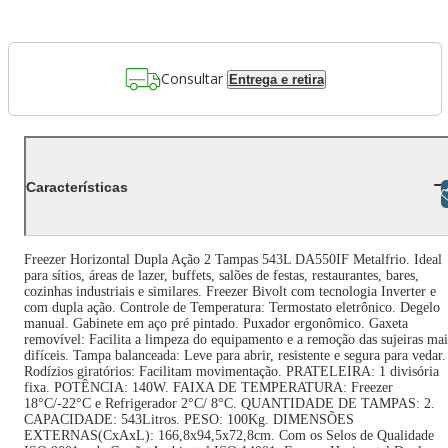
Consultar
Entrega e retira
Características
Libras
Freezer Horizontal Dupla Ação 2 Tampas 543L DA550IF Metalfrio. Ideal
para sítios, áreas de lazer, buffets, salões de festas, restaurantes, bares,
cozinhas industriais e similares. Freezer Bivolt com tecnologia Inverter e
com dupla ação. Controle de Temperatura: Termostato eletrônico. Degelo
manual. Gabinete em aço pré pintado. Puxador ergonômico. Gaxeta
removível: Facilita a limpeza do equipamento e a remoção das sujeiras mai
difíceis. Tampa balanceada: Leve para abrir, resistente e segura para vedar.
Rodízios giratórios: Facilitam movimentação. PRATELEIRA: 1 divisória
fixa. POTÊNCIA: 140W. FAIXA DE TEMPERATURA: Freezer
18°C/-22°C e Refrigerador 2°C/ 8°C. QUANTIDADE DE TAMPAS: 2.
CAPACIDADE: 543Litros. PESO: 100Kg. DIMENSÕES
EXTERNAS(CxAxL): 166,8x94,5x72,8cm. Com os Selos de Qualidade