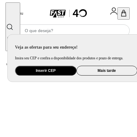
Fechar
Menu
Informe seu CEP
Veja as ofertas para seu endereço!
Insira seu CEP e confira a disponibilidade dos produtos e prazo de entrega.
Home
/
Eletrodomésticos
/
Geladeira e Freezer
Inserir CEP
Mais tarde