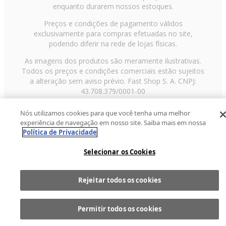
enquanto durarem nossos estoques.
Preços e condições de pagamento válidos
exclusivamente para compras efetuadas no site,
podendo diferir na rede de lojas físicas.
As imagens dos produtos são meramente ilustrativas.
Todos os preços e condições comerciais estão sujeitos
a alteração sem aviso prévio. Fast Shop S. A. CNPJ:
43.708.379/0001-00
Avenida Zaki Narchi, nº 1650, sobreloja, Carandiru, São
Nós utilizamos cookies para que você tenha uma melhor
Paulo/SP, CEP 02029-001, Telefone: 11 3003-3728 ©
experiência de navegação em nosso site. Saiba mais em nossa
2013 Fast Shop - Todos os direitos reservados
RF
Política de Privacidade
Selecionar os Cookies
Rejeitar todos os cookies
Comprar
1
Permitir todos os cookies