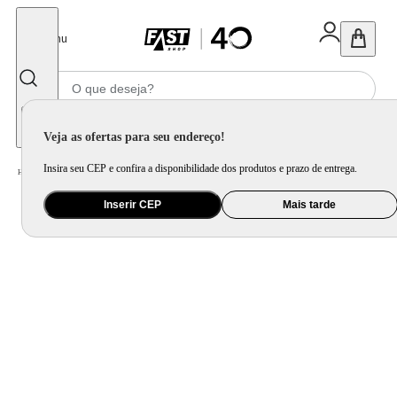
Fechar
Menu
Informe seu CEP
Veja as ofertas para seu endereço!
Insira seu CEP e confira a disponibilidade dos produtos e prazo de entrega.
Home
/
Eletrodomésticos
/
Geladeira e Freezer
/
Freezer Horizontal Philco 199L PFH205B Dupla Função
Inserir CEP
Mais tarde