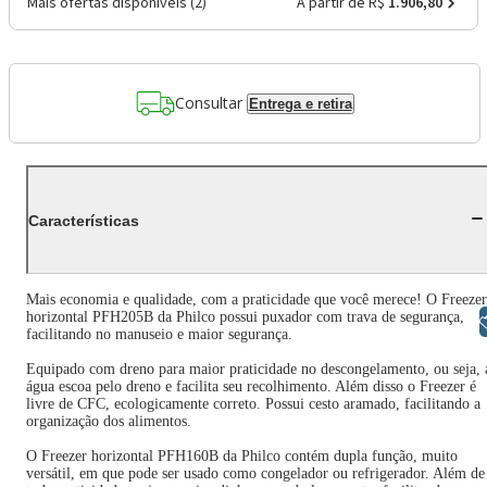
Mais ofertas disponíveis (
2
)
A partir de R$
1.906,80
Consultar
Entrega e retira
Características
Mais economia e qualidade, com a praticidade que você merece! O Freezer
horizontal PFH205B da Philco possui puxador com trava de segurança,
Libras
facilitando no manuseio e maior segurança.
Equipado com dreno para maior praticidade no descongelamento, ou seja, 
água escoa pelo dreno e facilita seu recolhimento. Além disso o Freezer é
livre de CFC, ecologicamente correto. Possui cesto aramado, facilitando a
organização dos alimentos.
O Freezer horizontal PFH160B da Philco contém dupla função, muito
versátil, em que pode ser usado como congelador ou refrigerador. Além de