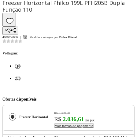
Freezer Horizontal Philco 199L PFH205B Dupla
Função 110
4000057686
Vendido e entregue por
Philco Oficial
Voltagem
:
110
220
Ofertas
disponíveis
R$ 2.339,90
Freezer Horizontal Philco 199L PFH205B Dupla Função
R$
2.036,61
no pix
Mais formas de pagamento