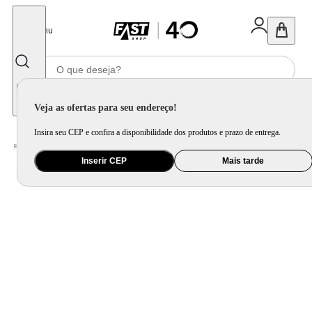
Fechar
Menu
Informe seu CEP
Veja as ofertas para seu endereço!
Insira seu CEP e confira a disponibilidade dos produtos e prazo de entrega.
Home
/
Eletrodomésticos
/
Geladeira e Freezer
Inserir CEP
Mais tarde