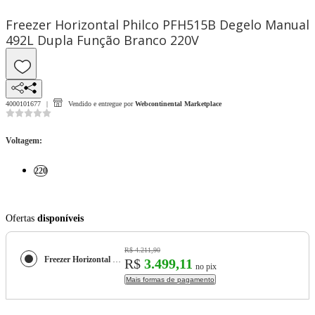
Freezer Horizontal Philco PFH515B Degelo Manual
492L Dupla Função Branco 220V
4000101677
Vendido e entregue por
Webcontinental Marketplace
Voltagem
:
220
Ofertas
disponíveis
R$ 4.211,90
Freezer Horizontal Philco PFH515B Degelo Manual 492L Dupla Função Branco 220V
R$
3.499,11
no pix
Mais formas de pagamento