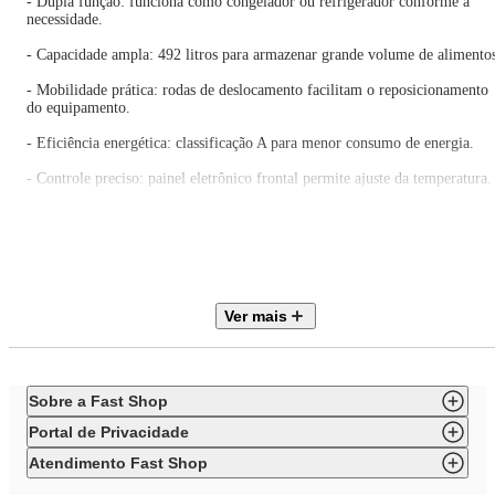
- Dupla função: funciona como congelador ou refrigerador conforme a
necessidade.
- Capacidade ampla: 492 litros para armazenar grande volume de alimento
- Mobilidade prática: rodas de deslocamento facilitam o reposicionamento
do equipamento.
- Eficiência energética: classificação A para menor consumo de energia.
- Controle preciso: painel eletrônico frontal permite ajuste da temperatura.
- Segurança: chave de travamento e gás refrigerante R290 para uso
confiável.
ESPECIFICAÇÕES TÉCNICAS
Ver mais
Marca: Philco
Modelo: PFH515B
Referência: 056752006
Voltagem: 220V
Potência: 195W
Sobre a Fast Shop
Capacidade total: 492L
Classificação energética: A
Portal de Privacidade
Consumo de energia: 64kWh/mês
Tipo de degelo: Manual
Atendimento Fast Shop
Gás refrigerante: R290