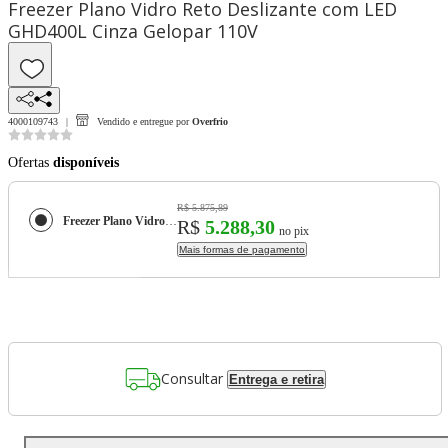
Freezer Plano Vidro Reto Deslizante com LED
GHD400L Cinza Gelopar 110V
4000109743
Vendido e entregue por
Overfrio
Ofertas
disponíveis
R$ 5.875,89
Freezer Plano Vidro Reto Deslizante com LED GHD400L Cinza Gelopar 110V
R$
5.288,30
no pix
Mais formas de pagamento
Consultar
Entrega e retira