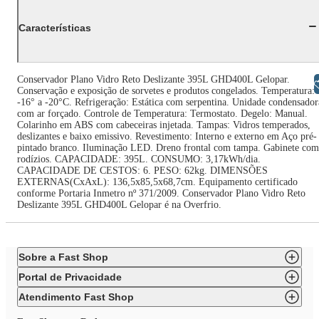
Características
Conservador Plano Vidro Reto Deslizante 395L GHD400L Gelopar.
Libras
Conservação e exposição de sorvetes e produtos congelados. Temperatura:
-16° a -20°C. Refrigeração: Estática com serpentina. Unidade condensador
com ar forçado. Controle de Temperatura: Termostato. Degelo: Manual.
Colarinho em ABS com cabeceiras injetada. Tampas: Vidros temperados,
deslizantes e baixo emissivo. Revestimento: Interno e externo em Aço pré-
pintado branco. Iluminação LED. Dreno frontal com tampa. Gabinete com
rodízios. CAPACIDADE: 395L. CONSUMO: 3,17kWh/dia.
CAPACIDADE DE CESTOS: 6. PESO: 62kg. DIMENSÕES
EXTERNAS(CxAxL): 136,5x85,5x68,7cm. Equipamento certificado
conforme Portaria Inmetro nº 371/2009. Conservador Plano Vidro Reto
Deslizante 395L GHD400L Gelopar é na Overfrio.
Sobre a Fast Shop
Portal de Privacidade
Atendimento Fast Shop