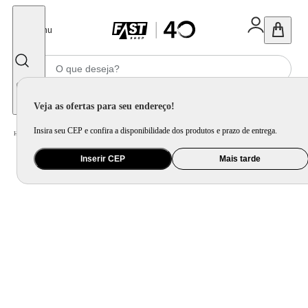
Fechar
Menu
Informe seu CEP
Veja as ofertas para seu endereço!
Insira seu CEP e confira a disponibilidade dos produtos e prazo de entrega.
Home
/
Eletrodomésticos
/
Geladeira e Freezer
Inserir CEP
Mais tarde