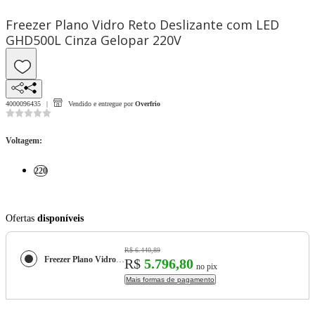
Freezer Plano Vidro Reto Deslizante com LED
GHD500L Cinza Gelopar 220V
4000096435
Vendido e entregue por
Overfrio
Voltagem
:
220
Ofertas
disponíveis
R$ 6.440,89
Freezer Plano Vidro Reto Deslizante com LED GHD500L Cinza Gelopar 220V
R$
5.796,80
no pix
Mais formas de pagamento