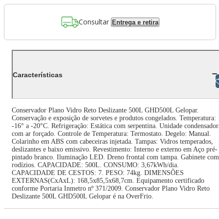
Consultar
Entrega e retira
Características
Libras
Conservador Plano Vidro Reto Deslizante 500L GHD500L Gelopar.
Conservação e exposição de sorvetes e produtos congelados. Temperatura:
-16° a -20°C. Refrigeração: Estática com serpentina. Unidade condensador
com ar forçado. Controle de Temperatura: Termostato. Degelo: Manual.
Colarinho em ABS com cabeceiras injetada. Tampas: Vidros temperados,
deslizantes e baixo emissivo. Revestimento: Interno e externo em Aço pré-
pintado branco. Iluminação LED. Dreno frontal com tampa. Gabinete com
rodízios. CAPACIDADE: 500L. CONSUMO: 3,67kWh/dia.
CAPACIDADE DE CESTOS: 7. PESO: 74kg. DIMENSÕES
EXTERNAS(CxAxL): 168,5x85,5x68,7cm. Equipamento certificado
conforme Portaria Inmetro nº 371/2009. Conservador Plano Vidro Reto
Deslizante 500L GHD500L Gelopar é na OverFrio.