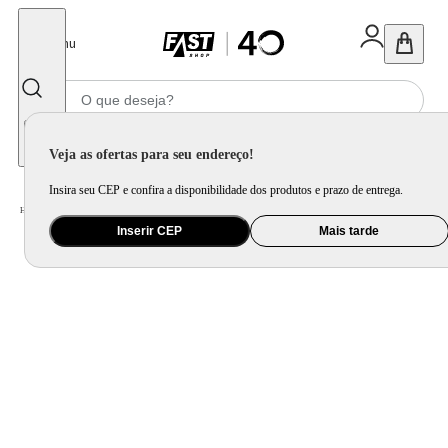
Fechar
Menu
Informe seu CEP
Veja as ofertas para seu endereço!
Insira seu CEP e confira a disponibilidade dos produtos e prazo de entrega.
Home
/
Eletrodomésticos
/
Geladeira e Freezer
Inserir CEP
Mais tarde