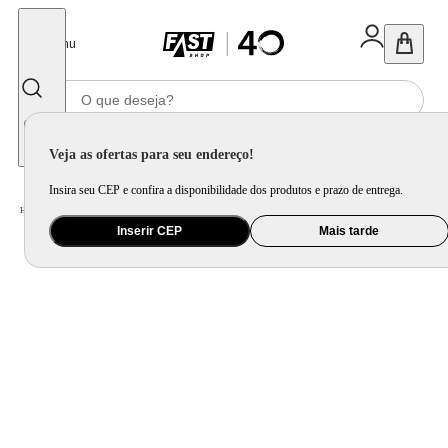
Fechar
Menu
Informe seu CEP
Veja as ofertas para seu endereço!
Insira seu CEP e confira a disponibilidade dos produtos e prazo de entrega.
Home
/
Eletrodomésticos
/
Geladeira e Freezer
/
Freezer Vertical Consul 121L CVU18GBBNA - 220 volts
Inserir CEP
Mais tarde