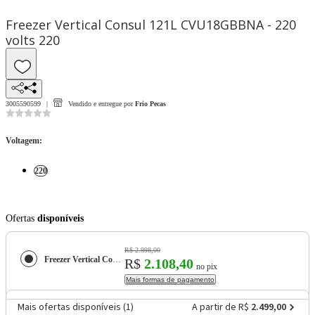
Freezer Vertical Consul 121L CVU18GBBNA - 220
volts 220
3005590599
Vendido e entregue por
Frio Pecas
Voltagem
:
220
Ofertas
disponíveis
R$ 2.998,00
Freezer Vertical Consul 121L CVU18GBBNA - 220 volts
R$
2.108,40
no pix
Mais formas de pagamento
Mais ofertas disponíveis (
1
)
A partir de R$
2.499,00