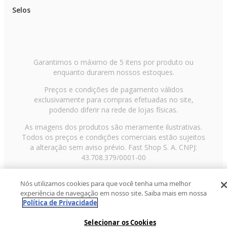
Selos
Garantimos o máximo de 5 itens por produto ou
enquanto durarem nossos estoques.
Preços e condições de pagamento válidos
exclusivamente para compras efetuadas no site,
podendo diferir na rede de lojas físicas.
As imagens dos produtos são meramente ilustrativas.
Todos os preços e condições comerciais estão sujeitos
a alteração sem aviso prévio. Fast Shop S. A. CNPJ:
43.708.379/0001-00
Avenida Zaki Narchi, nº 1650, sobreloja, Carandiru, São
Nós utilizamos cookies para que você tenha uma melhor
Paulo/SP, CEP 02029-001, Telefone: 11 3003-3728 ©
experiência de navegação em nosso site. Saiba mais em nossa
2013 Fast Shop - Todos os direitos reservados
RF
Política de Privacidade
Selecionar os Cookies