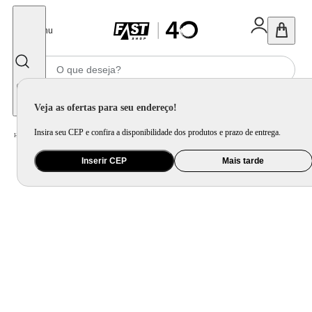
Fechar
Menu
Informe seu CEP
Veja as ofertas para seu endereço!
Insira seu CEP e confira a disponibilidade dos produtos e prazo de entrega.
Home
/
Eletrodomésticos
/
Geladeira e Freezer
Inserir CEP
Mais tarde