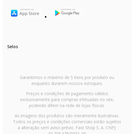
- 2 cestos de armazenagem
- Espátula de gelo
- Manual do usuário
DIMENSÕES E PESO DO PRODUTO
Altura: 143 cm
Largura: 55,4 cm
Profundidade: 61,4 cm
Peso do produto: 46,7 kg
Selos
GARANTIA
- Produto: 1 ano (3 meses de garantia legal e 9 meses para defeitos de
fabricação)
- Compressor: 10 anos (conforme política da fabricante)
Garantimos o máximo de 5 itens por produto ou
enquanto durarem nossos estoques.
OBSERVAÇÕES IMPORTANTES
Preços e condições de pagamento válidos
- Imprescindível a conferência no ato da entrega. Em caso de anormalidad
recuse o recebimento.
exclusivamente para compras efetuadas no site,
podendo diferir na rede de lojas físicas.
- Todas as informações divulgadas são de responsabilidade do fabricante,
podendo sofrer alterações sem aviso prévio.
As imagens dos produtos são meramente ilustrativas.
Todos os preços e condições comerciais estão sujeitos
- As imagens são meramente ilustrativas.
a alteração sem aviso prévio. Fast Shop S. A. CNPJ:
- As cores do produto podem variar de acordo com a calibração e resoluçã
43.708.379/0001-00