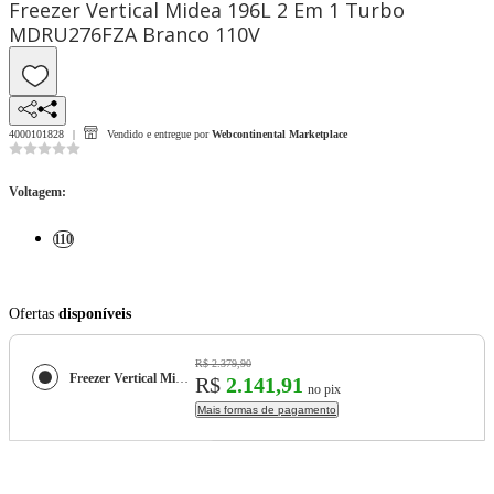
Freezer Vertical Midea 196L 2 Em 1 Turbo
MDRU276FZA Branco 110V
4000101828
Vendido e entregue por
Webcontinental Marketplace
Voltagem
:
110
Ofertas
disponíveis
R$ 2.379,90
Freezer Vertical Midea 196L 2 Em 1 Turbo MDRU276FZA Branco 110V
R$
2.141,91
no pix
Mais formas de pagamento