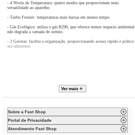
- 4 Níveis de Temperatura: quatro modos que proporcionam mais
versatilidade ao aparelho.
- Turbo Freezer: temperaturas mais baixas em menos tempo.
- Gás Ecológico: utiliza o gás R290, que oferece menor impacto ambiental
não degrada a camada de ozônio.
- 2 Gavetas: facilita a organização, proporcionando acesso rápido e prático
aos alimentos.
- 5 Prateleiras de Vidro: fáceis de limpar, proporcionam mais estabilidade 
organização.
- Puxador Ergonômico: permite abrir e fechar a porta com mais praticidad
- Rodízios para Deslocamento: possui duas rodas que facilitam o
deslocamento do freezer.
Ver mais
ESPECIFICAÇÕES TÉCNICAS
Marca: Midea
Sobre a Fast Shop
Modelo: MDRU276FZA
Cor: Branco
Portal de Privacidade
Tipo de freezer: Vertical
Voltagem: 127V
Atendimento Fast Shop
Capacidade: 196L