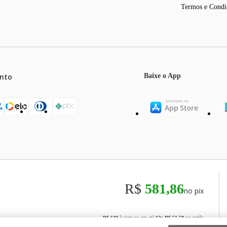
Termos e Condi
nto
Baixe o App
mos o máximo de 5 itens por produto ou enquanto durarem nossos e
o válidos exclusivamente para compras efetuadas no site, podendo di
R$
581,86
no pix
odos os preços e condições comerciais estão sujeitos a alteração se
00
R$ 619
à vista ou em até
12
x
R$ 51,58
no cartão