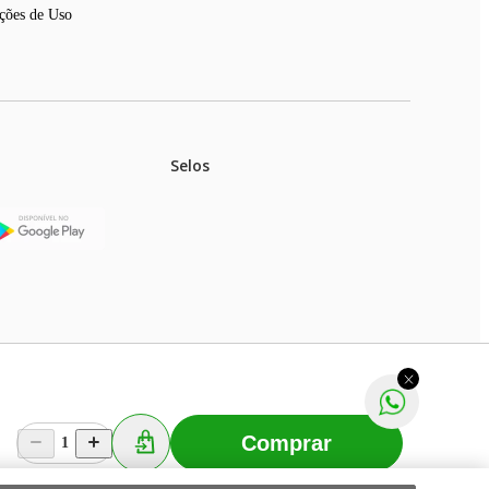
ções de Uso
Selos
stoques.
ferir na rede de lojas físicas.
m aviso prévio. Fast Shop S. A. CNPJ: 43.708.379/0001-
Comprar
1
Selecionar os Cookies