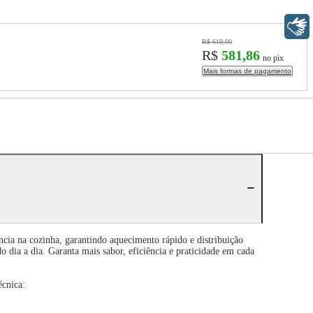
Libras
R$ 619,00
R$
581,86
no pix
Mais formas de pagamento
ncia na cozinha, garantindo aquecimento rápido e distribuição
do dia a dia. Garanta mais sabor, eficiência e praticidade em cada
écnica: