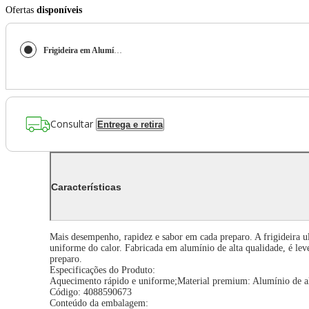
Ofertas
disponíveis
Frigideira em Alumínio 24cm Zyliss Ultimate Ceramic
Consultar
Entrega e retira
Características
Mais desempenho, rapidez e sabor em cada preparo. A frigideira ul
uniforme do calor. Fabricada em alumínio de alta qualidade, é leve,
preparo.
Especificações do Produto:
Aquecimento rápido e uniforme;Material premium: Alumínio de alta 
Código: 4088590673
Conteúdo da embalagem: