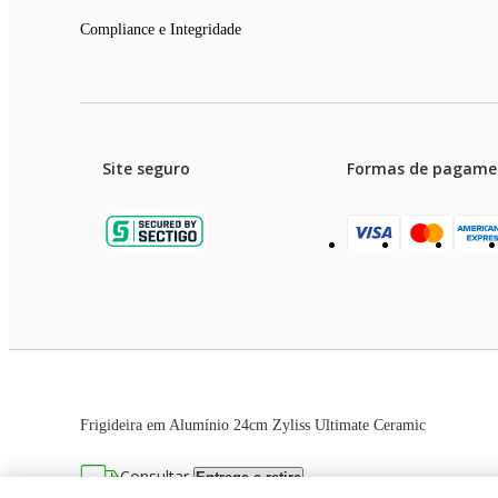
Compliance e Integridade
Site seguro
Formas de pagame
Garanti
Preços e condições de pagament
Frigideira em Alumínio 24cm Zyliss Ultimate Ceramic
As imagens dos produtos são meramente ilustrativas. T
Consultar
Entrega e retira