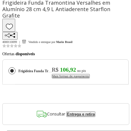
Frigideira Funda Tramontina Versalhes em
Alumínio 28 cm 4,9 L Antiaderente Starflon
Grafite
4000110099
Vendido e entregue por
Marin Brasil
Ofertas
disponíveis
R$
106,92
no pix
Frigideira Funda Tramontina Versalhes em Alumínio 28 cm 4,9 L Antiaderente Starflon Grafite
Mais formas de pagamento
Consultar
Entrega e retira