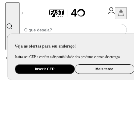
Fechar
Menu
Informe seu CEP
Veja as ofertas para seu endereço!
Insira seu CEP e confira a disponibilidade dos produtos e prazo de entrega.
Home
/
Utilidade Doméstica
/
Mesa
/
Aparelho de Jantar e Prato Avulso
Inserir CEP
Mais tarde