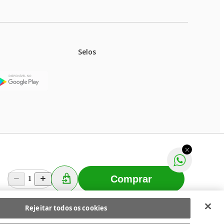
Selos
stoques.
ferir na rede de lojas físicas.
m aviso prévio. Fast Shop S. A. CNPJ: 43.708.379/0001-
Comprar
1
Selecionar os Cookies
 Fast Shop - Todos os direitos reservados
RF
Rejeitar todos os cookies