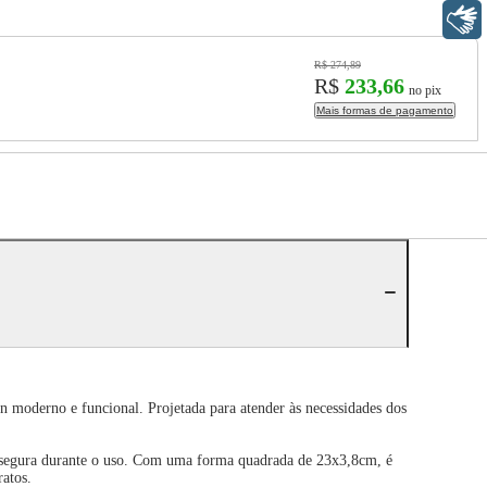
Libras
R$ 274,89
R$
233,66
no pix
Mais formas de pagamento
moderno e funcional. Projetada para atender às necessidades dos
 e segura durante o uso. Com uma forma quadrada de 23x3,8cm, é
ratos.