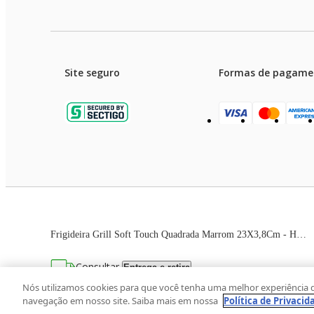
Site seguro
Formas de pagame
Garanti
Preços e condições de pagament
Frigideira Grill Soft Touch Quadrada Marrom 23X3,8Cm - Hercules
As imagens dos produtos são meramente ilustrativas. T
Consultar
Entrega e retira
Avenida Zaki Narchi, nº 1650, sobreloja, Ca
Nós utilizamos cookies para que você tenha uma melhor experiência 
navegação em nosso site. Saiba mais em nossa
Política de Privacid