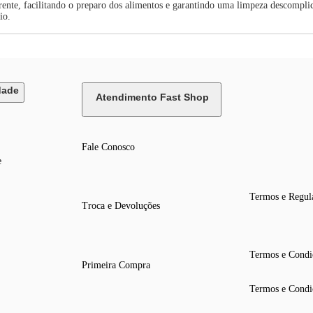
erente, facilitando o preparo dos alimentos e garantindo uma limpeza descompl
io.
dade
Atendimento Fast Shop
Fale Conosco
e
Termos e Regul
Troca e Devoluções
Termos e Condi
Primeira Compra
Termos e Condi