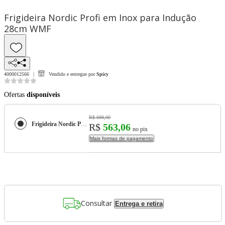
Frigideira Nordic Profi em Inox para Indução
28cm WMF
4000012566
Vendido e entregue por
Spicy
Ofertas
disponíveis
R$ 699,00
Frigideira Nordic Profi em Inox para Indução 28cm WMF
R$
563,06
no pix
Mais formas de pagamento
Consultar
Entrega e retira