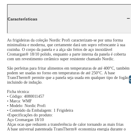
Características
As frigideiras da coleção Nordic Profi caracterizam-se por uma forma
minimalista e moderna, que certamente dará um sopro refrescante à sua
cozinha. O corpo da panela e a alça são feitos de aço inoxidável
Cromargan® 18/10 polido, enquanto a parte interna da panela é coberta
com um revestimento cerâmico super resistente chamado Nordic.
São perfeitas para fritar alimentos em temperaturas de até 400°C, também
podem ser usadas no forno em temperaturas de até 250°C. A base
TransTherm® permite que a panela seja usada em qualquer tipo de fogão,
Libras
incluindo de indução.
Ficha técnica:
• Código: 4080011457
• Marca: WMF
• Modelo: Nordic Profi
• Conteúdo da Embalagem: 1 Frigideira
•Especificações do produto:
Aço Cromargan 18/10
Alças ocas que reduzem a transferência de calor tornando as mais frias
A base universal patenteada TransTherm® economiza energia durante o