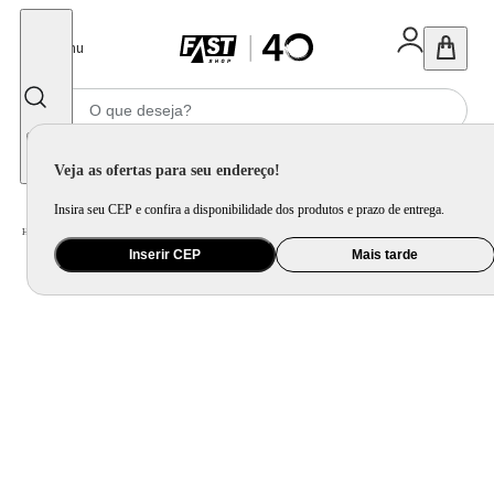
Fechar
Menu
Informe seu CEP
Veja as ofertas para seu endereço!
Insira seu CEP e confira a disponibilidade dos produtos e prazo de entrega.
Home
/
Utilidade Doméstica
/
Cozinha
/
Jogo de Panela e Panela Avulsa
Inserir CEP
Mais tarde