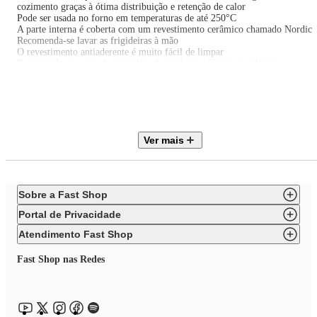
cozimento graças à ótima distribuição e retenção de calor
Pode ser usada no forno em temperaturas de até 250°C
A parte interna é coberta com um revestimento cerâmico chamado Nordic
Recomenda-se lavar as frigideiras à mão
O revestimento antiaderente é muito fácil de limpar
Recomenda-se o uso de utensílios de madeira, plástico ou silicone
• Material: Aço Inox
• Peso: 1,180kg
• Dimensões: 7cm x 29,1cm x 47,6cm (AxLxP)
• Garantia: 2 Anos
• Certificação BRA21/01751
Ver mais
Sobre a Fast Shop
Portal de Privacidade
Atendimento Fast Shop
Fast Shop nas Redes