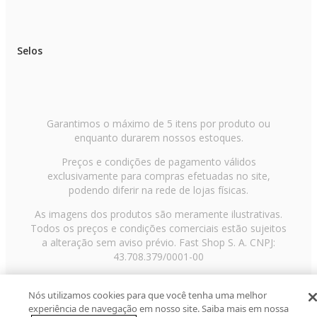
Selos
Garantimos o máximo de 5 itens por produto ou
enquanto durarem nossos estoques.
Preços e condições de pagamento válidos
exclusivamente para compras efetuadas no site,
podendo diferir na rede de lojas físicas.
As imagens dos produtos são meramente ilustrativas.
Todos os preços e condições comerciais estão sujeitos
a alteração sem aviso prévio. Fast Shop S. A. CNPJ:
43.708.379/0001-00
Avenida Zaki Narchi, nº 1650, sobreloja, Carandiru, São
Paulo/SP, CEP 02029-001, Telefone: 11 3003-3728 ©
Nós utilizamos cookies para que você tenha uma melhor
experiência de navegação em nosso site. Saiba mais em nossa
2013 Fast Shop - Todos os direitos reservados
RF