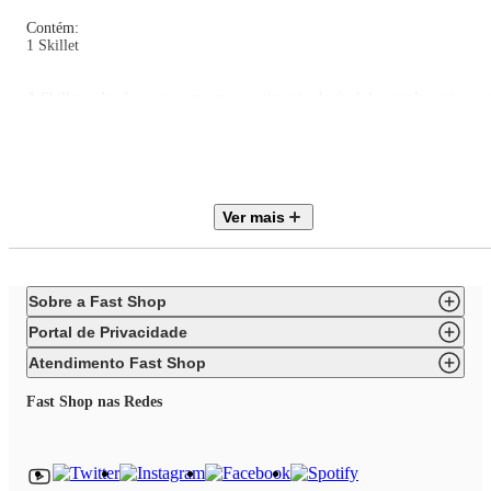
Contém:
1 Skillet
A Skillet redonda conta com um revestimento durável de esmalte satin pre
em seu interior. Com seu uso, esse produto desenvolve uma pátina natural,
dando um desempenho especial quando utilizada para fritar alimentos.
Design ergonômico, com uma alça pode ser levado o prato do forno ou
fogão para a mesa sem complicação. Bordas altas, curvas e possui 2 bicos,
excelente distribuição de calor e excepcional durabilidade.
Ver mais
Sobre a Fast Shop
Portal de Privacidade
Atendimento Fast Shop
Fast Shop nas Redes