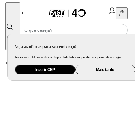
Fechar
Menu
Informe seu CEP
Veja as ofertas para seu endereço!
Insira seu CEP e confira a disponibilidade dos produtos e prazo de entrega.
Home
/
Utilidade Doméstica
/
Cozinha
/
Jogo de Panela e Panela Avulsa
Inserir CEP
Mais tarde