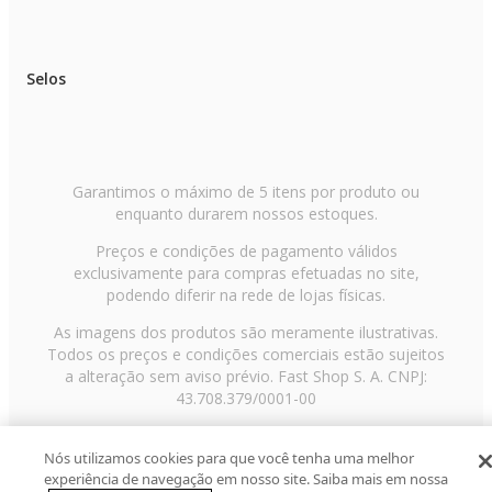
Selos
Garantimos o máximo de 5 itens por produto ou
enquanto durarem nossos estoques.
Preços e condições de pagamento válidos
exclusivamente para compras efetuadas no site,
podendo diferir na rede de lojas físicas.
As imagens dos produtos são meramente ilustrativas.
Todos os preços e condições comerciais estão sujeitos
a alteração sem aviso prévio. Fast Shop S. A. CNPJ:
43.708.379/0001-00
Avenida Zaki Narchi, nº 1650, sobreloja, Carandiru, São
Paulo/SP, CEP 02029-001, Telefone: 11 3003-3728 ©
Nós utilizamos cookies para que você tenha uma melhor
experiência de navegação em nosso site. Saiba mais em nossa
2013 Fast Shop - Todos os direitos reservados
RF