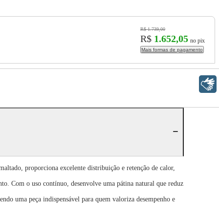
R$ 1.739,00
R$
1.652,05
no pix
Mais formas de pagamento
Libras
altado, proporciona excelente distribuição e retenção de calor,
ento. Com o uso contínuo, desenvolve uma pátina natural que reduz
o, sendo uma peça indispensável para quem valoriza desempenho e