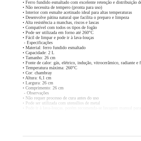
• Ferro fundido esmaltado com excelente retenção e distribuição d
• Não necessita de tempero (pronta para uso)
• Interior com esmalte acetinado ideal para altas temperaturas
• Desenvolve pátina natural que facilita o preparo e limpeza
• Alta resistência a manchas, riscos e lascas
• Compatível com todos os tipos de fogão
• Pode ser utilizada em forno até 260°C
• Fácil de limpar e pode ir à lava-louças
- Especificações
• Material: ferro fundido esmaltado
• Capacidade: 2 L
• Tamanho: 26 cm
• Fonte de calor: gás, elétrico, indução, vitrocerâmico, radiante e 
• Temperatura máxima: 260°C
• Cor: chambray
• Altura: 6,1 cm
• Largura: 26 cm
• Comprimento: 26 cm
- Observações
• Não requer processo de cura antes do uso
• Pode ser utilizada com utensílios de metal
• Pode ir à lava-louças, porém recomenda-se lavagem manual para
• Desenvolve pátina natural com o uso contínuo
• Imagens meramente ilustrativas