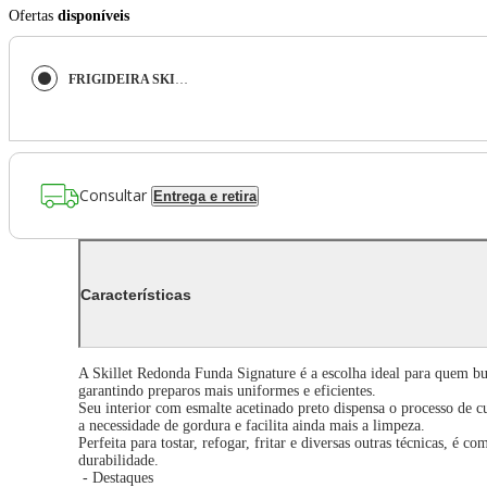
Ofertas
disponíveis
FRIGIDEIRA SKILLET LE CREUSET SIGNATURE 26CM REDONDA FUNDA EM FERRO FUNDIDO CHAMBRAY 20187264340422
Consultar
Entrega e retira
Características
A Skillet Redonda Funda Signature é a escolha ideal para quem bus
garantindo preparos mais uniformes e eficientes.
Seu interior com esmalte acetinado preto dispensa o processo de 
a necessidade de gordura e facilita ainda mais a limpeza.
Perfeita para tostar, refogar, fritar e diversas outras técnicas, 
durabilidade.
- Destaques