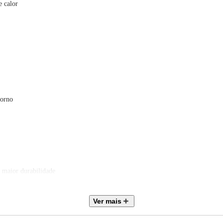
e calor
forno
 maior durabilidade
Ver mais