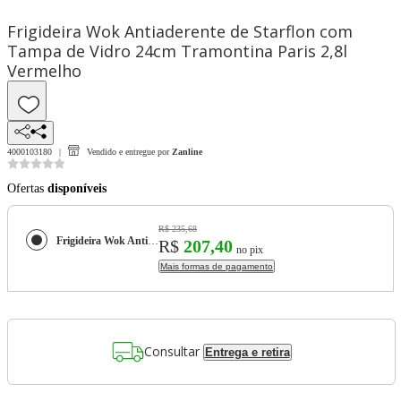
Frigideira Wok Antiaderente de Starflon com
Tampa de Vidro 24cm Tramontina Paris 2,8l
Vermelho
4000103180
Vendido e entregue por
Zanline
Ofertas
disponíveis
R$ 235,68
Frigideira Wok Antiaderente de Starflon com Tampa de Vidro 24cm Tramontina Paris 2,8l Vermelho
R$
207,40
no pix
Mais formas de pagamento
Consultar
Entrega e retira