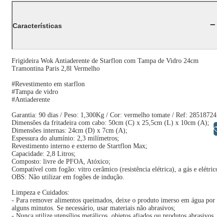
Características
Frigideira Wok Antiaderente de Starflon com Tampa de Vidro 24cm
Tramontina Paris 2,8l Vermelho
#Revestimento em starflon
#Tampa de vidro
#Antiaderente
Garantia: 90 dias / Peso: 1,300Kg / Cor: vermelho tomate / Ref: 28518724
Dimensões da fritadeira com cabo: 50cm (C) x 25,5cm (L) x 10cm (A);
Libras
Dimensões internas: 24cm (D) x 7cm (A);
Espessura do alumínio: 2,3 milímetros;
Revestimento interno e externo de Startflon Max;
Capacidade: 2,8 Litros;
Composto: livre de PFOA, Atóxico;
Compatível com fogão: vitro cerâmico (resistência elétrica), a gás e elétric
OBS: Não utilizar em fogões de indução.
Limpeza e Cuidados:
- Para remover alimentos queimados, deixe o produto imerso em água por
alguns minutos. Se necessário, usar materiais não abrasivos;
- Nunca utilize utensílios metálicos, objetos afiados ou produtos abrasivos,