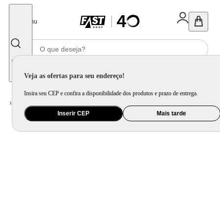
Fechar
Menu
Informe seu CEP
Veja as ofertas para seu endereço!
Insira seu CEP e confira a disponibilidade dos produtos e prazo de entrega.
Home
/
Utilidade Doméstica
/
Cozinha
/
Jogo de Panela e Panela Avulsa
Inserir CEP
Mais tarde