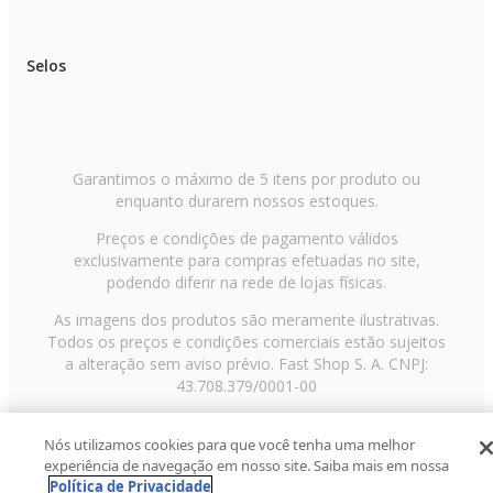
Selos
Garantimos o máximo de 5 itens por produto ou
enquanto durarem nossos estoques.
Preços e condições de pagamento válidos
exclusivamente para compras efetuadas no site,
podendo diferir na rede de lojas físicas.
As imagens dos produtos são meramente ilustrativas.
Todos os preços e condições comerciais estão sujeitos
a alteração sem aviso prévio. Fast Shop S. A. CNPJ:
43.708.379/0001-00
Avenida Zaki Narchi, nº 1650, sobreloja, Carandiru, São
Nós utilizamos cookies para que você tenha uma melhor
Paulo/SP, CEP 02029-001, Telefone: 11 3003-3728 ©
experiência de navegação em nosso site. Saiba mais em nossa
2013 Fast Shop - Todos os direitos reservados
RF
Política de Privacidade