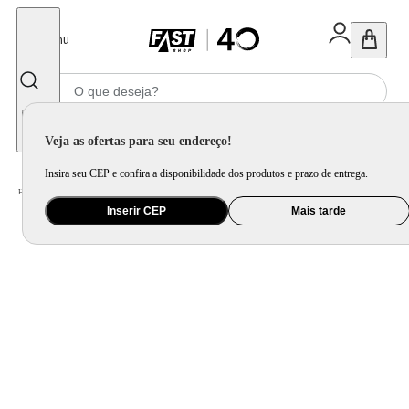
Fechar
Menu
Informe seu CEP
Veja as ofertas para seu endereço!
Insira seu CEP e confira a disponibilidade dos produtos e prazo de entrega.
Home
/
Eletrodomésticos
/
Cervejeira e Frigobar
/
Frigobar
/
Frigobar Branco 93L Inverter Bivolt Midea
Inserir CEP
Mais tarde