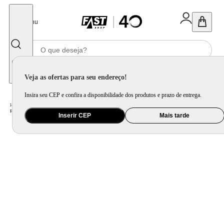
Fechar
Menu
Informe seu CEP
Veja as ofertas para seu endereço!
Insira seu CEP e confira a disponibilidade dos produtos e prazo de entrega.
Home
/
Eletrodomésticos
/
Cervejeira e Frigobar
/
Frigobar
/
Frigobar Consul 76 Litros com Gaveta Multiuso Branco CRC08MB - 220 Volts
Inserir CEP
Mais tarde