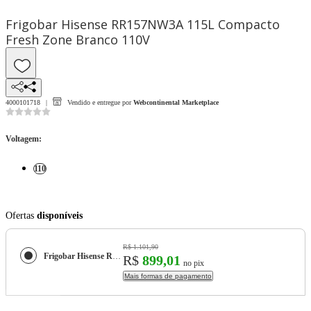
Frigobar Hisense RR157NW3A 115L Compacto
Fresh Zone Branco 110V
4000101718
Vendido e entregue por
Webcontinental Marketplace
Voltagem
:
110
Ofertas
disponíveis
R$ 1.101,90
Frigobar Hisense RR157NW3A 115L Compacto Fresh Zone Branco 110V
R$
899,01
no pix
Mais formas de pagamento