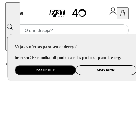
Fechar
Menu
Informe seu CEP
Veja as ofertas para seu endereço!
Insira seu CEP e confira a disponibilidade dos produtos e prazo de entrega.
Home
/
Eletrodomésticos
/
Cervejeira e Frigobar
/
Frigobar
Inserir CEP
Mais tarde