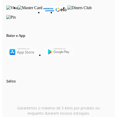
do monitor ou tela utilizada.
- As imagens são meramente ilustrativas.
- O produto real pode apresentar pequenas variações de tonalidade, format
ou acabamento.
- Verifique a voltagem informada no título do produto antes de efetuar a
Baixe o App
compra.
Selos
Garantimos o máximo de 5 itens por produto ou
enquanto durarem nossos estoques.