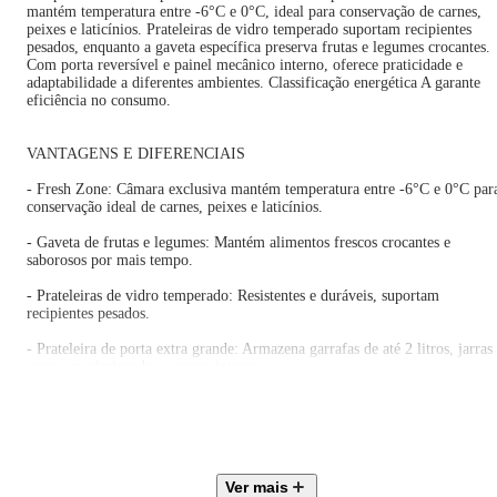
mantém temperatura entre -6°C e 0°C, ideal para conservação de carnes,
peixes e laticínios. Prateleiras de vidro temperado suportam recipientes
pesados, enquanto a gaveta específica preserva frutas e legumes crocantes.
Com porta reversível e painel mecânico interno, oferece praticidade e
adaptabilidade a diferentes ambientes. Classificação energética A garante
eficiência no consumo.
VANTAGENS E DIFERENCIAIS
- Fresh Zone: Câmara exclusiva mantém temperatura entre -6°C e 0°C par
conservação ideal de carnes, peixes e laticínios.
- Gaveta de frutas e legumes: Mantém alimentos frescos crocantes e
saborosos por mais tempo.
- Prateleiras de vidro temperado: Resistentes e duráveis, suportam
recipientes pesados.
- Prateleira de porta extra grande: Armazena garrafas de até 2 litros, jarras
sucos, maximizando o espaço interno.
- Porta reversível: Dobradiça ajustável permite abrir a porta para direita ou
esquerda, adaptando-se ao espaço disponível.
ESPECIFICAÇÕES TÉCNICAS
Ver mais