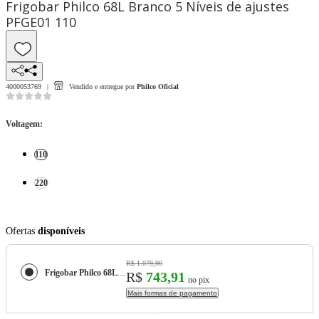
Frigobar Philco 68L Branco 5 Níveis de ajustes
PFGE01 110
4000053769
Vendido e entregue por
Philco Oficial
Voltagem
:
110
220
Ofertas
disponíveis
R$ 1.079,90
Frigobar Philco 68L Branco 5 Níveis de ajustes PFGE01
R$
743,91
no pix
Mais formas de pagamento