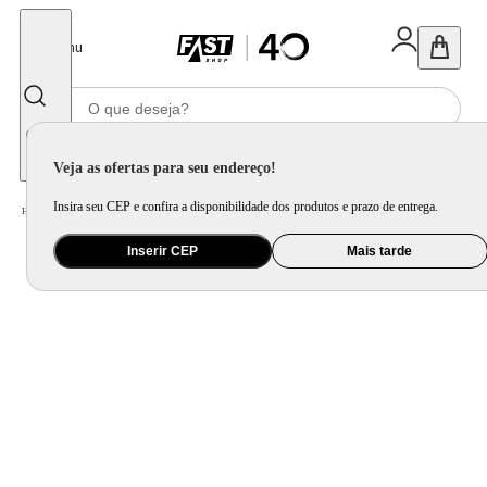
Fechar
Menu
Informe seu CEP
Veja as ofertas para seu endereço!
Insira seu CEP e confira a disponibilidade dos produtos e prazo de entrega.
Home
/
Eletrodomésticos
/
Cervejeira e Frigobar
/
Frigobar
/
Frigobar Philco 68L Branco 5 Níveis de ajustes PFGE01
Inserir CEP
Mais tarde