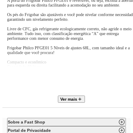
A porta do Frigobar Philco PFGE01 é reversível, ou seja, escolha a abertu
para esquerda ou direita facilitando a acomodação no seu ambiente.
Os pés do Frigobar são ajustáveis e você pode nivelar conforme necessidad
garantindo um nivelamento perfeito.
Livre de CFC, gás refrigerante ecologicamente correto, não agride o meio
ambiente. Tudo isso, com classificação energética “A” que entrega
performance com menor consumo de energia.
Frigobar Philco PFGE01 5 Níveis de ajustes 68L, com tamanho ideal e a
qualidade que você procura!
Compacto e econômico
Capacidade 68 litros
Classe "A" em eficiência energética
Sistema de refrigeração com compressor
Controle de temperatura com 5 opções de ajuste
Prateleiras removíveis
Compartimentos para latas e garrafas
Bandeja aparadora de água
Ver mais
Pés com regulagem ajustável
Porta Reversível
Degelo Manual
Gás refrigerante R-600 - Livre de CFC
Ruído aproximadamente (47dB).
Sobre a Fast Shop
Portal de Privacidade